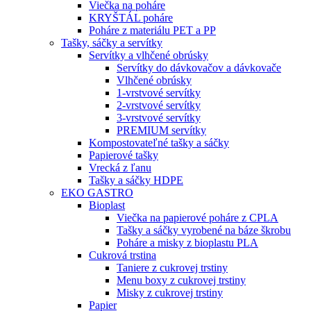
Viečka na poháre
KRYŠTÁL poháre
Poháre z materiálu PET a PP
Tašky, sáčky a servítky
Servítky a vlhčené obrúsky
Servítky do dávkovačov a dávkovače
Vlhčené obrúsky
1-vrstvové servítky
2-vrstvové servítky
3-vrstvové servítky
PREMIUM servítky
Kompostovateľné tašky a sáčky
Papierové tašky
Vrecká z ľanu
Tašky a sáčky HDPE
EKO GASTRO
Bioplast
Viečka na papierové poháre z CPLA
Tašky a sáčky vyrobené na báze škrobu
Poháre a misky z bioplastu PLA
Cukrová trstina
Taniere z cukrovej trstiny
Menu boxy z cukrovej trstiny
Misky z cukrovej trstiny
Papier