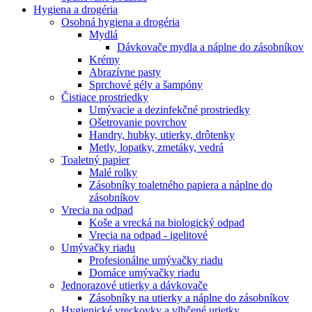
Hygiena a drogéria
Osobná hygiena a drogéria
Mydlá
Dávkovače mydla a náplne do zásobníkov
Krémy
Abrazívne pasty
Sprchové gély a šampóny
Čistiace prostriedky
Umývacie a dezinfekčné prostriedky
Ošetrovanie povrchov
Handry, hubky, utierky, drôtenky
Metly, lopatky, zmetáky, vedrá
Toaletný papier
Malé rolky
Zásobníky toaletného papiera a náplne do
zásobníkov
Vrecia na odpad
Koše a vrecká na biologický odpad
Vrecia na odpad - igelitové
Umývačky riadu
Profesionálne umývačky riadu
Domáce umývačky riadu
Jednorazové utierky a dávkovače
Zásobníky na utierky a náplne do zásobníkov
Hygienické vreckovky a vlhčené urietky