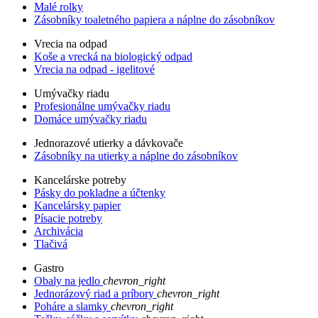
Malé rolky
Zásobníky toaletného papiera a náplne do zásobníkov
Vrecia na odpad
Koše a vrecká na biologický odpad
Vrecia na odpad - igelitové
Umývačky riadu
Profesionálne umývačky riadu
Domáce umývačky riadu
Jednorazové utierky a dávkovače
Zásobníky na utierky a náplne do zásobníkov
Kancelárske potreby
Pásky do pokladne a účtenky
Kancelársky papier
Písacie potreby
Archivácia
Tlačivá
Gastro
Obaly na jedlo
chevron_right
Jednorázový riad a príbory
chevron_right
Poháre a slamky
chevron_right