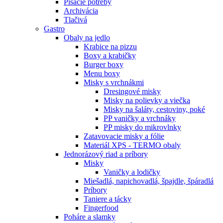
Písacie potreby
Archivácia
Tlačivá
Gastro
Obaly na jedlo
Krabice na pizzu
Boxy a krabičky
Burger boxy
Menu boxy
Misky s vrchnákmi
Dresingové misky
Misky na polievky a viečka
Misky na šaláty, cestoviny, poké
PP vaničky a vrchnáky
PP misky do mikrovlnky
Zatavovacie misky a fólie
Materiál XPS - TERMO obaly
Jednorázový riad a príbory
Misky
Vaničky a lodičky
Miešadlá, napichovadlá, špajdle, špáradlá
Príbory
Taniere a tácky
Fingerfood
Poháre a slamky