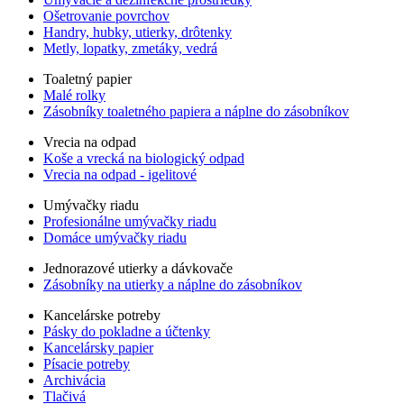
Ošetrovanie povrchov
Handry, hubky, utierky, drôtenky
Metly, lopatky, zmetáky, vedrá
Toaletný papier
Malé rolky
Zásobníky toaletného papiera a náplne do zásobníkov
Vrecia na odpad
Koše a vrecká na biologický odpad
Vrecia na odpad - igelitové
Umývačky riadu
Profesionálne umývačky riadu
Domáce umývačky riadu
Jednorazové utierky a dávkovače
Zásobníky na utierky a náplne do zásobníkov
Kancelárske potreby
Pásky do pokladne a účtenky
Kancelársky papier
Písacie potreby
Archivácia
Tlačivá