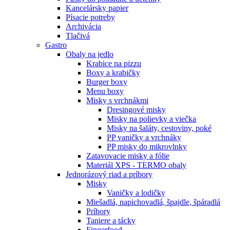
Kancelársky papier
Písacie potreby
Archivácia
Tlačivá
Gastro
Obaly na jedlo
Krabice na pizzu
Boxy a krabičky
Burger boxy
Menu boxy
Misky s vrchnákmi
Dresingové misky
Misky na polievky a viečka
Misky na šaláty, cestoviny, poké
PP vaničky a vrchnáky
PP misky do mikrovlnky
Zatavovacie misky a fólie
Materiál XPS - TERMO obaly
Jednorázový riad a príbory
Misky
Vaničky a lodičky
Miešadlá, napichovadlá, špajdle, špáradlá
Príbory
Taniere a tácky
Fingerfood