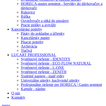
HORECA-gastro segment - Servítky do dávkovačov a
dávkovače
Rukavice
Rúška
Osviežovače a sitká do pisoárov
Pracie prášky a aviváže
Kancelárske potreby
Pásky do pokladne a účtenky
Kancelársky papier
Písacie potreby
Archivácia
Tlačivá
LUCART PROFESSIONAL
Systémové riešenie - IDENTITY
Systémové riešenie - ECO FLOW NATURAL
Systémové riešenie - L-ONE
Systémové riešenie - ZENITH
Toaletné papiere - malé rolky
Univerzálne utierky, kuchynské utierky
Profesionálne riešenie pre HORECA / Gastro segment
Kartuše - náplne
O nás
Kontakty
menu