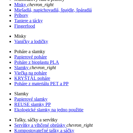
Misky
chevron_right
Miešadlá, napichovadlá, špajdle, špáradlá
Príbory
Taniere a tácky
Fingerfood
Misky
Vaničky a lodičky
Poháre a slamky
Papierové poháre
Poháre z bioplastu PLA
Slamky
chevron_right
Viečka na poháre
KRYŠTÁL poháre
Poháre z materiálu PET a PP
Slamky
Papierové slamky
REUSE slamky PP
Ekologické slamky na jedno použitie
Tašky, sáčky a servítky
Servítky a vlhčené obrúsky
chevron_right
Kompostovateľné tašky a sáčky