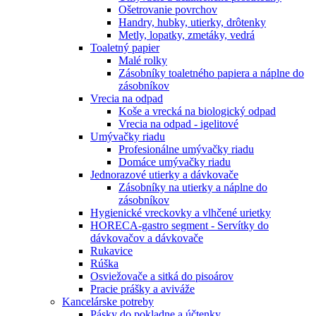
Ošetrovanie povrchov
Handry, hubky, utierky, drôtenky
Metly, lopatky, zmetáky, vedrá
Toaletný papier
Malé rolky
Zásobníky toaletného papiera a náplne do
zásobníkov
Vrecia na odpad
Koše a vrecká na biologický odpad
Vrecia na odpad - igelitové
Umývačky riadu
Profesionálne umývačky riadu
Domáce umývačky riadu
Jednorazové utierky a dávkovače
Zásobníky na utierky a náplne do
zásobníkov
Hygienické vreckovky a vlhčené urietky
HORECA-gastro segment - Servítky do
dávkovačov a dávkovače
Rukavice
Rúška
Osviežovače a sitká do pisoárov
Pracie prášky a aviváže
Kancelárske potreby
Pásky do pokladne a účtenky