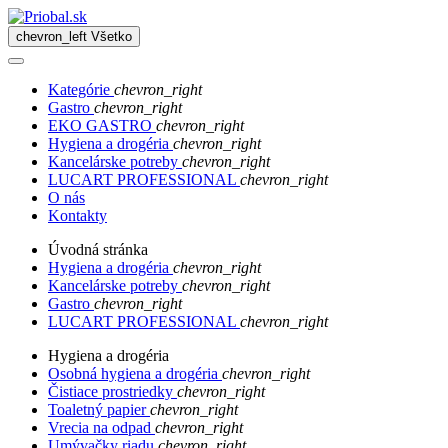
chevron_left
Všetko
Kategórie
chevron_right
Gastro
chevron_right
EKO GASTRO
chevron_right
Hygiena a drogéria
chevron_right
Kancelárske potreby
chevron_right
LUCART PROFESSIONAL
chevron_right
O nás
Kontakty
Úvodná stránka
Hygiena a drogéria
chevron_right
Kancelárske potreby
chevron_right
Gastro
chevron_right
LUCART PROFESSIONAL
chevron_right
Hygiena a drogéria
Osobná hygiena a drogéria
chevron_right
Čistiace prostriedky
chevron_right
Toaletný papier
chevron_right
Vrecia na odpad
chevron_right
Umývačky riadu
chevron_right