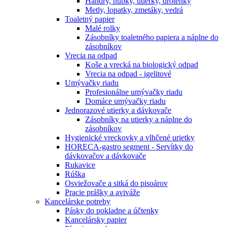
Handry, hubky, utierky, drôtenky
Metly, lopatky, zmetáky, vedrá
Toaletný papier
Malé rolky
Zásobníky toaletného papiera a náplne do
zásobníkov
Vrecia na odpad
Koše a vrecká na biologický odpad
Vrecia na odpad - igelitové
Umývačky riadu
Profesionálne umývačky riadu
Domáce umývačky riadu
Jednorazové utierky a dávkovače
Zásobníky na utierky a náplne do
zásobníkov
Hygienické vreckovky a vlhčené urietky
HORECA-gastro segment - Servítky do
dávkovačov a dávkovače
Rukavice
Rúška
Osviežovače a sitká do pisoárov
Pracie prášky a aviváže
Kancelárske potreby
Pásky do pokladne a účtenky
Kancelársky papier