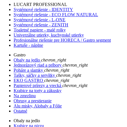
LUCART PROFESSIONAL
Systémové riešenie - IDENTITY
Systémové riešenie - ECO FLOW NATURAL
Systémové riešenie - L-ONE
Systémové riešenie - ZENITH
Toaletné papiere - malé rolky
Univerzálne utierky, kuchynské utierky
Profesionálne riešenie pre HORECA / Gastro segment
Kartuše - náplne
Gastro
Obaly na jedlo
chevron_right
Jednorázový riad a príbory
chevron_right
Poháre a slamky
chevron_right
Tašky, sáčky a servítky
chevron_right
EKO GASTRO
chevron_right
Papierové prírezy a vrecká
chevron_right
Krabice na torty a zákusky
Na zmrzlinu
Obrusy a prestieranie
Alu misky, Alobaly a Fólie
Ostatné
Obaly na jedlo
Krabice na pizzu