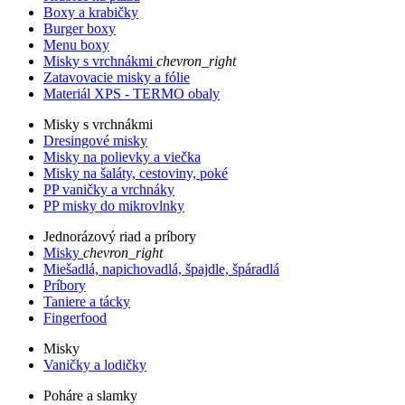
Boxy a krabičky
Burger boxy
Menu boxy
Misky s vrchnákmi
chevron_right
Zatavovacie misky a fólie
Materiál XPS - TERMO obaly
Misky s vrchnákmi
Dresingové misky
Misky na polievky a viečka
Misky na šaláty, cestoviny, poké
PP vaničky a vrchnáky
PP misky do mikrovlnky
Jednorázový riad a príbory
Misky
chevron_right
Miešadlá, napichovadlá, špajdle, špáradlá
Príbory
Taniere a tácky
Fingerfood
Misky
Vaničky a lodičky
Poháre a slamky