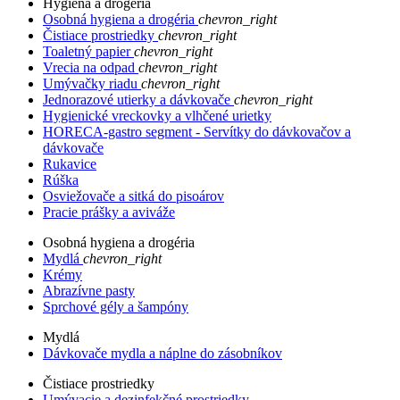
Hygiena a drogéria
Osobná hygiena a drogéria
chevron_right
Čistiace prostriedky
chevron_right
Toaletný papier
chevron_right
Vrecia na odpad
chevron_right
Umývačky riadu
chevron_right
Jednorazové utierky a dávkovače
chevron_right
Hygienické vreckovky a vlhčené urietky
HORECA-gastro segment - Servítky do dávkovačov a
dávkovače
Rukavice
Rúška
Osviežovače a sitká do pisoárov
Pracie prášky a aviváže
Osobná hygiena a drogéria
Mydlá
chevron_right
Krémy
Abrazívne pasty
Sprchové gély a šampóny
Mydlá
Dávkovače mydla a náplne do zásobníkov
Čistiace prostriedky
Umývacie a dezinfekčné prostriedky