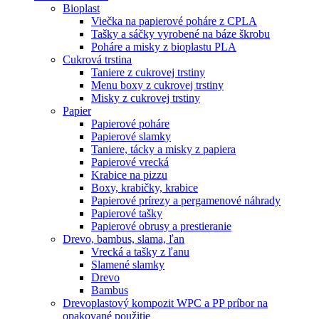
Bioplast
Viečka na papierové poháre z CPLA
Tašky a sáčky vyrobené na báze škrobu
Poháre a misky z bioplastu PLA
Cukrová trstina
Taniere z cukrovej trstiny
Menu boxy z cukrovej trstiny
Misky z cukrovej trstiny
Papier
Papierové poháre
Papierové slamky
Taniere, tácky a misky z papiera
Papierové vrecká
Krabice na pizzu
Boxy, krabičky, krabice
Papierové prírezy a pergamenové náhrady
Papierové tašky
Papierové obrusy a prestieranie
Drevo, bambus, slama, ľan
Vrecká a tašky z ľanu
Slamené slamky
Drevo
Bambus
Drevoplastový kompozit WPC a PP príbor na
opakované použitie