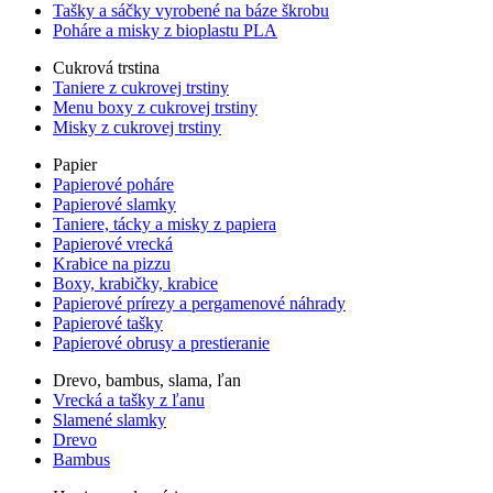
Tašky a sáčky vyrobené na báze škrobu
Poháre a misky z bioplastu PLA
Cukrová trstina
Taniere z cukrovej trstiny
Menu boxy z cukrovej trstiny
Misky z cukrovej trstiny
Papier
Papierové poháre
Papierové slamky
Taniere, tácky a misky z papiera
Papierové vrecká
Krabice na pizzu
Boxy, krabičky, krabice
Papierové prírezy a pergamenové náhrady
Papierové tašky
Papierové obrusy a prestieranie
Drevo, bambus, slama, ľan
Vrecká a tašky z ľanu
Slamené slamky
Drevo
Bambus