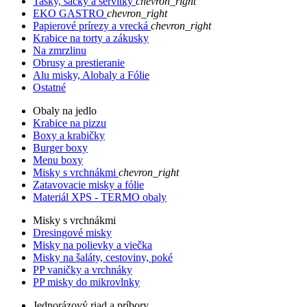
Tašky, sáčky a servítky
chevron_right
EKO GASTRO
chevron_right
Papierové prírezy a vrecká
chevron_right
Krabice na torty a zákusky
Na zmrzlinu
Obrusy a prestieranie
Alu misky, Alobaly a Fólie
Ostatné
Obaly na jedlo
Krabice na pizzu
Boxy a krabičky
Burger boxy
Menu boxy
Misky s vrchnákmi
chevron_right
Zatavovacie misky a fólie
Materiál XPS - TERMO obaly
Misky s vrchnákmi
Dresingové misky
Misky na polievky a viečka
Misky na šaláty, cestoviny, poké
PP vaničky a vrchnáky
PP misky do mikrovlnky
Jednorázový riad a príbory