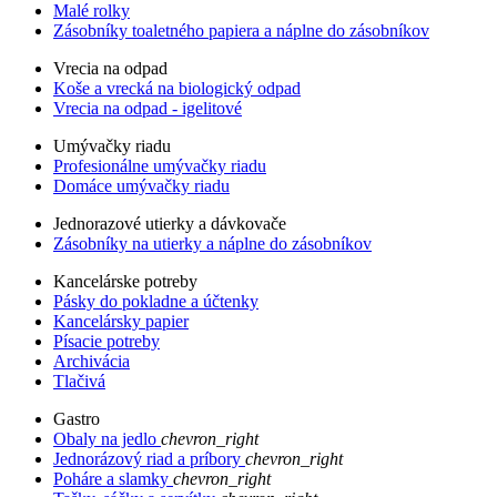
Malé rolky
Zásobníky toaletného papiera a náplne do zásobníkov
Vrecia na odpad
Koše a vrecká na biologický odpad
Vrecia na odpad - igelitové
Umývačky riadu
Profesionálne umývačky riadu
Domáce umývačky riadu
Jednorazové utierky a dávkovače
Zásobníky na utierky a náplne do zásobníkov
Kancelárske potreby
Pásky do pokladne a účtenky
Kancelársky papier
Písacie potreby
Archivácia
Tlačivá
Gastro
Obaly na jedlo
chevron_right
Jednorázový riad a príbory
chevron_right
Poháre a slamky
chevron_right