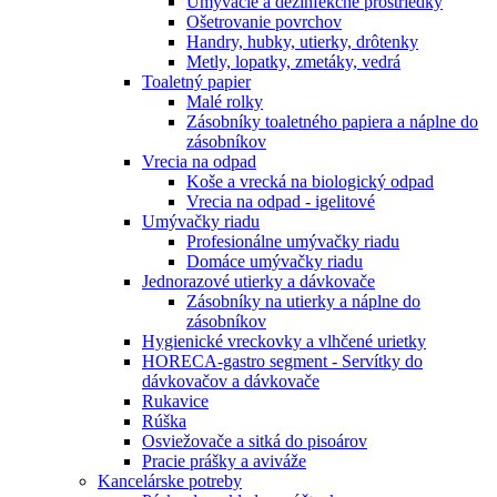
Umývacie a dezinfekčné prostriedky
Ošetrovanie povrchov
Handry, hubky, utierky, drôtenky
Metly, lopatky, zmetáky, vedrá
Toaletný papier
Malé rolky
Zásobníky toaletného papiera a náplne do
zásobníkov
Vrecia na odpad
Koše a vrecká na biologický odpad
Vrecia na odpad - igelitové
Umývačky riadu
Profesionálne umývačky riadu
Domáce umývačky riadu
Jednorazové utierky a dávkovače
Zásobníky na utierky a náplne do
zásobníkov
Hygienické vreckovky a vlhčené urietky
HORECA-gastro segment - Servítky do
dávkovačov a dávkovače
Rukavice
Rúška
Osviežovače a sitká do pisoárov
Pracie prášky a aviváže
Kancelárske potreby