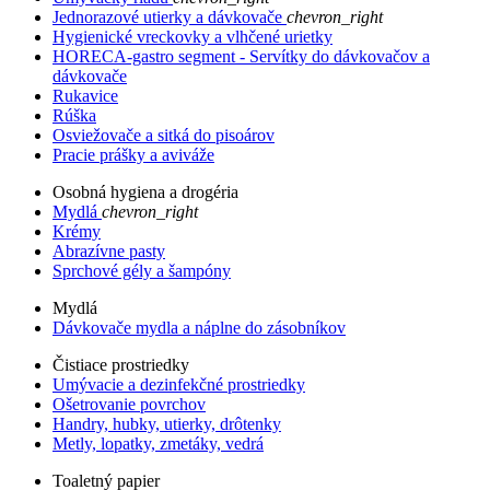
Jednorazové utierky a dávkovače
chevron_right
Hygienické vreckovky a vlhčené urietky
HORECA-gastro segment - Servítky do dávkovačov a
dávkovače
Rukavice
Rúška
Osviežovače a sitká do pisoárov
Pracie prášky a aviváže
Osobná hygiena a drogéria
Mydlá
chevron_right
Krémy
Abrazívne pasty
Sprchové gély a šampóny
Mydlá
Dávkovače mydla a náplne do zásobníkov
Čistiace prostriedky
Umývacie a dezinfekčné prostriedky
Ošetrovanie povrchov
Handry, hubky, utierky, drôtenky
Metly, lopatky, zmetáky, vedrá
Toaletný papier