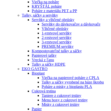
Viečka na poháre
KRYŠTÁL poháre
Poháre z materiálu PET a PP
Tašky, sáčky a servítky
Servítky a vlhčené obrúsky
Servítky do dávkovačov a dávkovače
Vlhčené obrúsky
1-vrstvové servítky
2-vrstvové servítky
3-vrstvové servítky
PREMIUM servítky
Kompostovateľné tašky a sáčky
Papierové tašky
Vrecká z ľanu
Tašky a sáčky HDPE
EKO GASTRO
Bioplast
Viečka na papierové poháre z CPLA
Tašky a sáčky vyrobené na báze škrobu
Poháre a misky z bioplastu PLA
Cukrová trstina
Taniere z cukrovej trstiny
Menu boxy z cukrovej trstiny
Misky z cukrovej trstiny
Papier