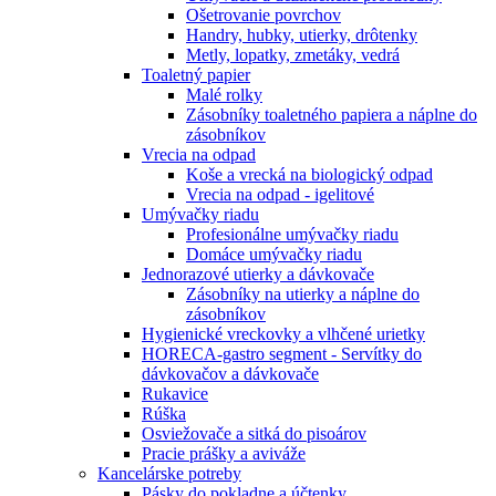
Ošetrovanie povrchov
Handry, hubky, utierky, drôtenky
Metly, lopatky, zmetáky, vedrá
Toaletný papier
Malé rolky
Zásobníky toaletného papiera a náplne do
zásobníkov
Vrecia na odpad
Koše a vrecká na biologický odpad
Vrecia na odpad - igelitové
Umývačky riadu
Profesionálne umývačky riadu
Domáce umývačky riadu
Jednorazové utierky a dávkovače
Zásobníky na utierky a náplne do
zásobníkov
Hygienické vreckovky a vlhčené urietky
HORECA-gastro segment - Servítky do
dávkovačov a dávkovače
Rukavice
Rúška
Osviežovače a sitká do pisoárov
Pracie prášky a aviváže
Kancelárske potreby
Pásky do pokladne a účtenky