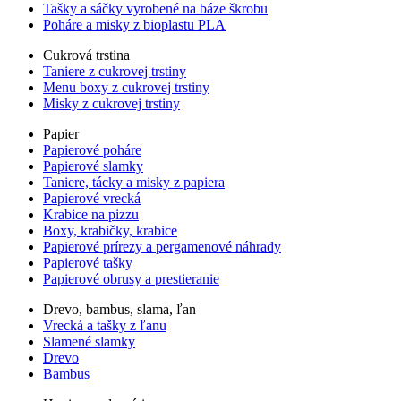
Tašky a sáčky vyrobené na báze škrobu
Poháre a misky z bioplastu PLA
Cukrová trstina
Taniere z cukrovej trstiny
Menu boxy z cukrovej trstiny
Misky z cukrovej trstiny
Papier
Papierové poháre
Papierové slamky
Taniere, tácky a misky z papiera
Papierové vrecká
Krabice na pizzu
Boxy, krabičky, krabice
Papierové prírezy a pergamenové náhrady
Papierové tašky
Papierové obrusy a prestieranie
Drevo, bambus, slama, ľan
Vrecká a tašky z ľanu
Slamené slamky
Drevo
Bambus