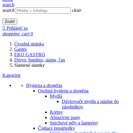
search
search
clear
Zrušiť

Prihlásiť sa
shopping_cart
0
Úvodná stránka
Gastro
EKO GASTRO
Drevo, bambus, slama, ľan
Slamené slamky
Kategórie
Hygiena a drogéria
Osobná hygiena a drogéria
Mydlá
Dávkovače mydla a náplne do
zásobníkov
Krémy
Abrazívne pasty
Sprchové gély a šampóny
Čistiace prostriedky