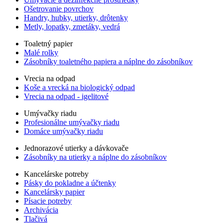
Ošetrovanie povrchov
Handry, hubky, utierky, drôtenky
Metly, lopatky, zmetáky, vedrá
Toaletný papier
Malé rolky
Zásobníky toaletného papiera a náplne do zásobníkov
Vrecia na odpad
Koše a vrecká na biologický odpad
Vrecia na odpad - igelitové
Umývačky riadu
Profesionálne umývačky riadu
Domáce umývačky riadu
Jednorazové utierky a dávkovače
Zásobníky na utierky a náplne do zásobníkov
Kancelárske potreby
Pásky do pokladne a účtenky
Kancelársky papier
Písacie potreby
Archivácia
Tlačivá