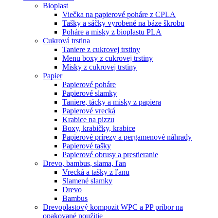
Bioplast
Viečka na papierové poháre z CPLA
Tašky a sáčky vyrobené na báze škrobu
Poháre a misky z bioplastu PLA
Cukrová trstina
Taniere z cukrovej trstiny
Menu boxy z cukrovej trstiny
Misky z cukrovej trstiny
Papier
Papierové poháre
Papierové slamky
Taniere, tácky a misky z papiera
Papierové vrecká
Krabice na pizzu
Boxy, krabičky, krabice
Papierové prírezy a pergamenové náhrady
Papierové tašky
Papierové obrusy a prestieranie
Drevo, bambus, slama, ľan
Vrecká a tašky z ľanu
Slamené slamky
Drevo
Bambus
Drevoplastový kompozit WPC a PP príbor na
opakované použitie