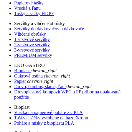
Papierové tašky
Vrecká z ľanu
Tašky a sáčky HDPE
Servítky a vlhčené obrúsky
Servítky do dávkovačov a dávkovače
Vlhčené obrúsky
1-vrstvové servítky
2-vrstvové servítky
3-vrstvové servítky
PREMIUM servítky
EKO GASTRO
Bioplast
chevron_right
Cukrová trstina
chevron_right
Papier
chevron_right
Drevo, bambus, slama, ľan
chevron_right
Drevoplastový kompozit WPC a PP príbor na opakované
použitie
Bioplast
Viečka na papierové poháre z CPLA
Tašky a sáčky vyrobené na báze škrobu
Poháre a misky z bioplastu PLA