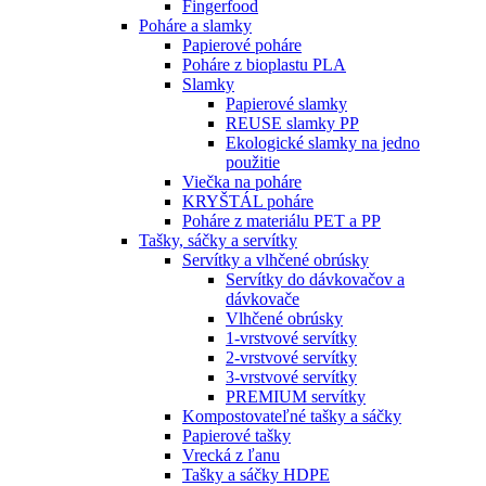
Fingerfood
Poháre a slamky
Papierové poháre
Poháre z bioplastu PLA
Slamky
Papierové slamky
REUSE slamky PP
Ekologické slamky na jedno
použitie
Viečka na poháre
KRYŠTÁL poháre
Poháre z materiálu PET a PP
Tašky, sáčky a servítky
Servítky a vlhčené obrúsky
Servítky do dávkovačov a
dávkovače
Vlhčené obrúsky
1-vrstvové servítky
2-vrstvové servítky
3-vrstvové servítky
PREMIUM servítky
Kompostovateľné tašky a sáčky
Papierové tašky
Vrecká z ľanu
Tašky a sáčky HDPE