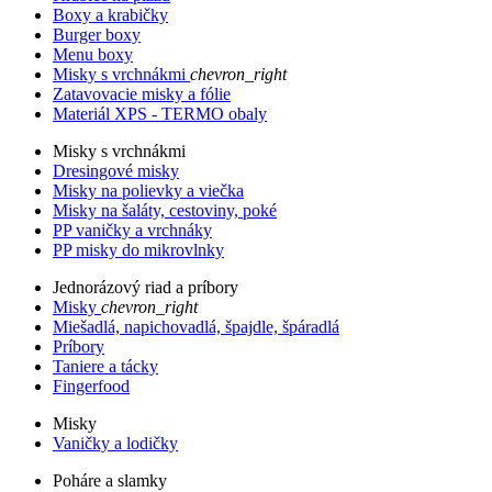
Boxy a krabičky
Burger boxy
Menu boxy
Misky s vrchnákmi
chevron_right
Zatavovacie misky a fólie
Materiál XPS - TERMO obaly
Misky s vrchnákmi
Dresingové misky
Misky na polievky a viečka
Misky na šaláty, cestoviny, poké
PP vaničky a vrchnáky
PP misky do mikrovlnky
Jednorázový riad a príbory
Misky
chevron_right
Miešadlá, napichovadlá, špajdle, špáradlá
Príbory
Taniere a tácky
Fingerfood
Misky
Vaničky a lodičky
Poháre a slamky