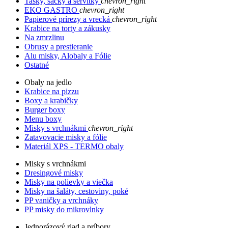
Tašky, sáčky a servítky
chevron_right
EKO GASTRO
chevron_right
Papierové prírezy a vrecká
chevron_right
Krabice na torty a zákusky
Na zmrzlinu
Obrusy a prestieranie
Alu misky, Alobaly a Fólie
Ostatné
Obaly na jedlo
Krabice na pizzu
Boxy a krabičky
Burger boxy
Menu boxy
Misky s vrchnákmi
chevron_right
Zatavovacie misky a fólie
Materiál XPS - TERMO obaly
Misky s vrchnákmi
Dresingové misky
Misky na polievky a viečka
Misky na šaláty, cestoviny, poké
PP vaničky a vrchnáky
PP misky do mikrovlnky
Jednorázový riad a príbory