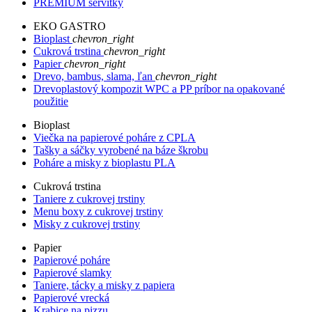
PREMIUM servítky
EKO GASTRO
Bioplast
chevron_right
Cukrová trstina
chevron_right
Papier
chevron_right
Drevo, bambus, slama, ľan
chevron_right
Drevoplastový kompozit WPC a PP príbor na opakované
použitie
Bioplast
Viečka na papierové poháre z CPLA
Tašky a sáčky vyrobené na báze škrobu
Poháre a misky z bioplastu PLA
Cukrová trstina
Taniere z cukrovej trstiny
Menu boxy z cukrovej trstiny
Misky z cukrovej trstiny
Papier
Papierové poháre
Papierové slamky
Taniere, tácky a misky z papiera
Papierové vrecká
Krabice na pizzu