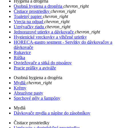
Hygiena a drogéria
Osobná hygiena a drogéria
chevron_right
Čistiace prostriedky
chevron_right
Toaletný papier
chevron_right
Vrecia na odpad
chevron_right
Umývačky riadu
chevron_right
Jednorazové utierky a dávkovače
chevron_right
Hygienické vreckovky a vlhčené urietky
HORECA-gastro segment - Servítky do dávkovačov a
dávkovače
Rukavice
Rúška
Osviežovače a sitká do pisoárov
Pracie prášky a aviváže
Osobná hygiena a drogéria
Mydlá
chevron_right
Krémy
Abrazívne pasty
Sprchové gély a šampóny
Mydlá
Dávkovače mydla a náplne do zásobníkov
Čistiace prostriedky
Umývacie a dezinfekčné prostriedky