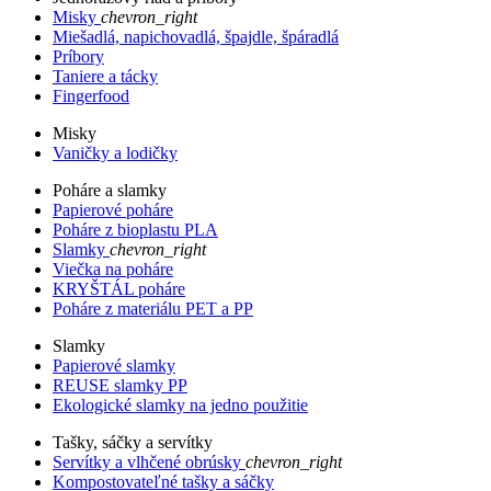
Misky
chevron_right
Miešadlá, napichovadlá, špajdle, špáradlá
Príbory
Taniere a tácky
Fingerfood
Misky
Vaničky a lodičky
Poháre a slamky
Papierové poháre
Poháre z bioplastu PLA
Slamky
chevron_right
Viečka na poháre
KRYŠTÁL poháre
Poháre z materiálu PET a PP
Slamky
Papierové slamky
REUSE slamky PP
Ekologické slamky na jedno použitie
Tašky, sáčky a servítky
Servítky a vlhčené obrúsky
chevron_right
Kompostovateľné tašky a sáčky