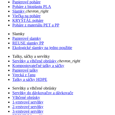
Papierové poháre
Poháre z bioplastu PLA
Slamky
chevron_right
Viečka na poháre
KRYŠTÁL poháre
Poháre z materiálu PET a PP
Slamky
Papierové slamky
REUSE slamky PP
Ekologické slamky na jedno použitie
Tašky, sáčky a servítky
Servítky a vlhčené obrúsky
chevron_right
Kompostovateľné tašky a sáčky
Papierové tašky
Vrecká z ľanu
Tašky a sáčky HDPE
Servítky a vlhčené obrúsky
Servítky do dávkovačov a dávkovače
Vlhčené obrúsky
1-vrstvové servítky
2-vrstvové servítky
3-vrstvové servítky