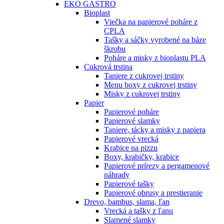
EKO GASTRO
Bioplast
Viečka na papierové poháre z
CPLA
Tašky a sáčky vyrobené na báze
škrobu
Poháre a misky z bioplastu PLA
Cukrová trstina
Taniere z cukrovej trstiny
Menu boxy z cukrovej trstiny
Misky z cukrovej trstiny
Papier
Papierové poháre
Papierové slamky
Taniere, tácky a misky z papiera
Papierové vrecká
Krabice na pizzu
Boxy, krabičky, krabice
Papierové prírezy a pergamenové
náhrady
Papierové tašky
Papierové obrusy a prestieranie
Drevo, bambus, slama, ľan
Vrecká a tašky z ľanu
Slamené slamky