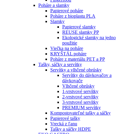
Poháre a slamky
Papierové poháre
Poháre z bioplastu PLA
Slamky
Papierové slamky
REUSE slamky PP
Ekologické slamky na jedno
použitie
Viečka na poháre
KRYŠTÁL poháre
Poháre z materiálu PET a PP
Tašky, sáčky a servítky
Servítky a vlhčené obrúsky
Servítky do dávkovačov a
dávkovače
Vlhčené obrúsky
1-vrstvové servítky
2-vrstvové servítky
3-vrstvové servítky
PREMIUM servítky
Kompostovateľné tašky a sáčky
Papierové tašky
Vrecká z ľanu
Tašky a sáčky HDPE