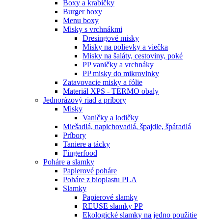
Boxy a krabičky
Burger boxy
Menu boxy
Misky s vrchnákmi
Dresingové misky
Misky na polievky a viečka
Misky na šaláty, cestoviny, poké
PP vaničky a vrchnáky
PP misky do mikrovlnky
Zatavovacie misky a fólie
Materiál XPS - TERMO obaly
Jednorázový riad a príbory
Misky
Vaničky a lodičky
Miešadlá, napichovadlá, špajdle, špáradlá
Príbory
Taniere a tácky
Fingerfood
Poháre a slamky
Papierové poháre
Poháre z bioplastu PLA
Slamky
Papierové slamky
REUSE slamky PP
Ekologické slamky na jedno použitie