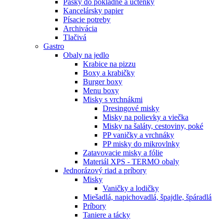
Pásky do pokladne a účtenky
Kancelársky papier
Písacie potreby
Archivácia
Tlačivá
Gastro
Obaly na jedlo
Krabice na pizzu
Boxy a krabičky
Burger boxy
Menu boxy
Misky s vrchnákmi
Dresingové misky
Misky na polievky a viečka
Misky na šaláty, cestoviny, poké
PP vaničky a vrchnáky
PP misky do mikrovlnky
Zatavovacie misky a fólie
Materiál XPS - TERMO obaly
Jednorázový riad a príbory
Misky
Vaničky a lodičky
Miešadlá, napichovadlá, špajdle, špáradlá
Príbory
Taniere a tácky