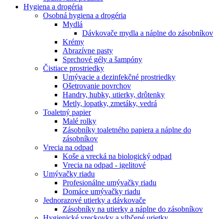
Hygiena a drogéria
Osobná hygiena a drogéria
Mydlá
Dávkovače mydla a náplne do zásobníkov
Krémy
Abrazívne pasty
Sprchové gély a šampóny
Čistiace prostriedky
Umývacie a dezinfekčné prostriedky
Ošetrovanie povrchov
Handry, hubky, utierky, drôtenky
Metly, lopatky, zmetáky, vedrá
Toaletný papier
Malé rolky
Zásobníky toaletného papiera a náplne do
zásobníkov
Vrecia na odpad
Koše a vrecká na biologický odpad
Vrecia na odpad - igelitové
Umývačky riadu
Profesionálne umývačky riadu
Domáce umývačky riadu
Jednorazové utierky a dávkovače
Zásobníky na utierky a náplne do zásobníkov
Hygienické vreckovky a vlhčené urietky