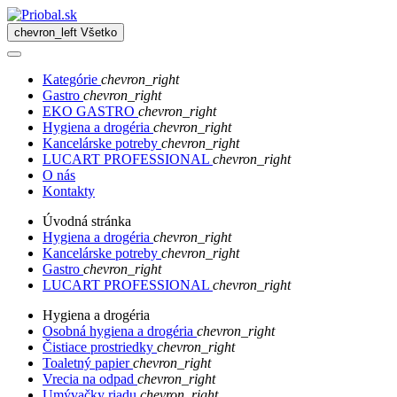
chevron_left
Všetko
Kategórie
chevron_right
Gastro
chevron_right
EKO GASTRO
chevron_right
Hygiena a drogéria
chevron_right
Kancelárske potreby
chevron_right
LUCART PROFESSIONAL
chevron_right
O nás
Kontakty
Úvodná stránka
Hygiena a drogéria
chevron_right
Kancelárske potreby
chevron_right
Gastro
chevron_right
LUCART PROFESSIONAL
chevron_right
Hygiena a drogéria
Osobná hygiena a drogéria
chevron_right
Čistiace prostriedky
chevron_right
Toaletný papier
chevron_right
Vrecia na odpad
chevron_right
Umývačky riadu
chevron_right