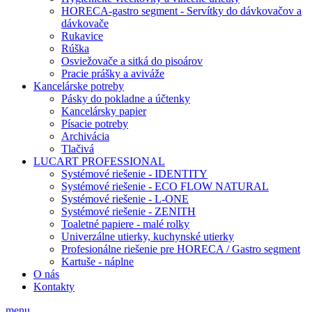
HORECA-gastro segment - Servítky do dávkovačov a
dávkovače
Rukavice
Rúška
Osviežovače a sitká do pisoárov
Pracie prášky a aviváže
Kancelárske potreby
Pásky do pokladne a účtenky
Kancelársky papier
Písacie potreby
Archivácia
Tlačivá
LUCART PROFESSIONAL
Systémové riešenie - IDENTITY
Systémové riešenie - ECO FLOW NATURAL
Systémové riešenie - L-ONE
Systémové riešenie - ZENITH
Toaletné papiere - malé rolky
Univerzálne utierky, kuchynské utierky
Profesionálne riešenie pre HORECA / Gastro segment
Kartuše - náplne
O nás
Kontakty
menu