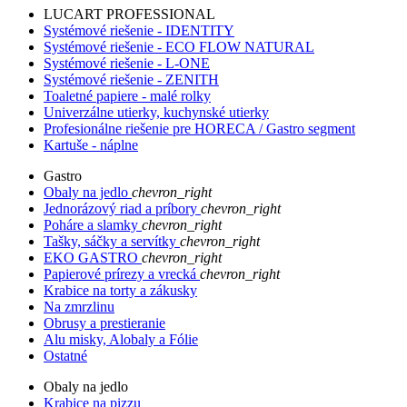
LUCART PROFESSIONAL
Systémové riešenie - IDENTITY
Systémové riešenie - ECO FLOW NATURAL
Systémové riešenie - L-ONE
Systémové riešenie - ZENITH
Toaletné papiere - malé rolky
Univerzálne utierky, kuchynské utierky
Profesionálne riešenie pre HORECA / Gastro segment
Kartuše - náplne
Gastro
Obaly na jedlo
chevron_right
Jednorázový riad a príbory
chevron_right
Poháre a slamky
chevron_right
Tašky, sáčky a servítky
chevron_right
EKO GASTRO
chevron_right
Papierové prírezy a vrecká
chevron_right
Krabice na torty a zákusky
Na zmrzlinu
Obrusy a prestieranie
Alu misky, Alobaly a Fólie
Ostatné
Obaly na jedlo
Krabice na pizzu