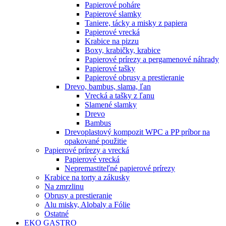
Papierové poháre
Papierové slamky
Taniere, tácky a misky z papiera
Papierové vrecká
Krabice na pizzu
Boxy, krabičky, krabice
Papierové prírezy a pergamenové náhrady
Papierové tašky
Papierové obrusy a prestieranie
Drevo, bambus, slama, ľan
Vrecká a tašky z ľanu
Slamené slamky
Drevo
Bambus
Drevoplastový kompozit WPC a PP príbor na
opakované použitie
Papierové prírezy a vrecká
Papierové vrecká
Nepremastiteľné papierové prírezy
Krabice na torty a zákusky
Na zmrzlinu
Obrusy a prestieranie
Alu misky, Alobaly a Fólie
Ostatné
EKO GASTRO