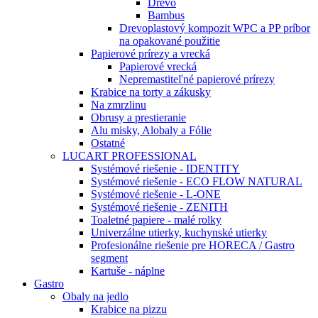
Drevo
Bambus
Drevoplastový kompozit WPC a PP príbor
na opakované použitie
Papierové prírezy a vrecká
Papierové vrecká
Nepremastiteľné papierové prírezy
Krabice na torty a zákusky
Na zmrzlinu
Obrusy a prestieranie
Alu misky, Alobaly a Fólie
Ostatné
LUCART PROFESSIONAL
Systémové riešenie - IDENTITY
Systémové riešenie - ECO FLOW NATURAL
Systémové riešenie - L-ONE
Systémové riešenie - ZENITH
Toaletné papiere - malé rolky
Univerzálne utierky, kuchynské utierky
Profesionálne riešenie pre HORECA / Gastro
segment
Kartuše - náplne
Gastro
Obaly na jedlo
Krabice na pizzu