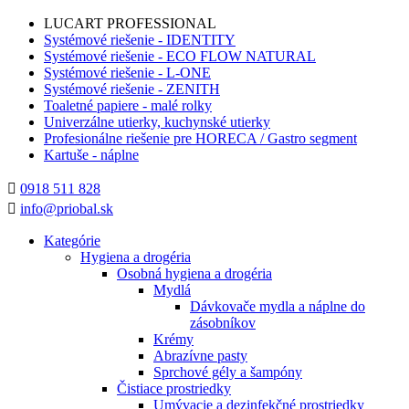
LUCART PROFESSIONAL
Systémové riešenie - IDENTITY
Systémové riešenie - ECO FLOW NATURAL
Systémové riešenie - L-ONE
Systémové riešenie - ZENITH
Toaletné papiere - malé rolky
Univerzálne utierky, kuchynské utierky
Profesionálne riešenie pre HORECA / Gastro segment
Kartuše - náplne

0918 511 828

info@priobal.sk
Kategórie
Hygiena a drogéria
Osobná hygiena a drogéria
Mydlá
Dávkovače mydla a náplne do
zásobníkov
Krémy
Abrazívne pasty
Sprchové gély a šampóny
Čistiace prostriedky
Umývacie a dezinfekčné prostriedky