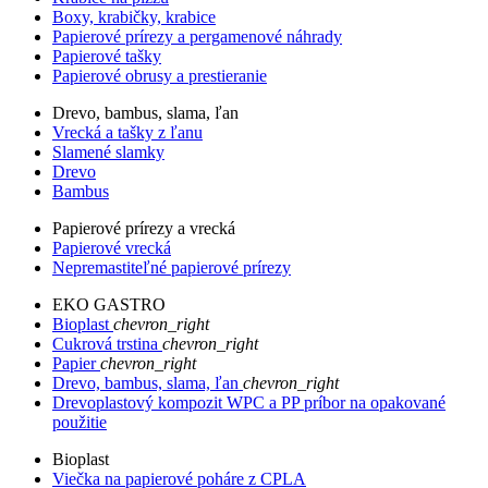
Boxy, krabičky, krabice
Papierové prírezy a pergamenové náhrady
Papierové tašky
Papierové obrusy a prestieranie
Drevo, bambus, slama, ľan
Vrecká a tašky z ľanu
Slamené slamky
Drevo
Bambus
Papierové prírezy a vrecká
Papierové vrecká
Nepremastiteľné papierové prírezy
EKO GASTRO
Bioplast
chevron_right
Cukrová trstina
chevron_right
Papier
chevron_right
Drevo, bambus, slama, ľan
chevron_right
Drevoplastový kompozit WPC a PP príbor na opakované
použitie
Bioplast
Viečka na papierové poháre z CPLA