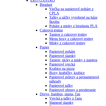
EKO GASTRO
Bioplast
Viečka na papierové poháre z
CPLA
Tašky a sáčky vyrobené na báze
škrobu
Poháre a misky z bioplastu PLA
Cukrová trstina
Taniere z cukrovej trstiny
Menu boxy z cukrovej trstiny
Misky z cukrovej trstiny
Papier
Papierové poháre
Papierové slamky
Taniere, tácky a misky z papiera
Papierové vrecká
Krabice na pizzu
Boxy, krabičky, krabice
Papierové prírezy a pergamenové
náhrady
Papierové tašky
Papierové obrusy a prestieranie
Drevo, bambus, slama, ľan
Vrecká a tašky z ľanu
Slamené slamky