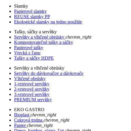
Slamky
Papierové slamky
REUSE slamky PP
Ekologické slamky na jedno použitie
Tašky, sáčky a servítky
Servítky a vlhčené obrúsky
chevron_right
Kompostovateľné tašky a sáčky
Papierové tašky
Vrecká z ľanu
Tašky a sáčky HDPE
Servítky a vlhčené obrúsky
Servítky do dávkovačov a dávkovače
Vlhčené obrúsky
1-vrstvové servítky
2-vrstvové servítky
3-vrstvové servítky
PREMIUM servítky
EKO GASTRO
Bioplast
chevron_right
Cukrová trstina
chevron_right
Papier
chevron_right
Drevo, bambus, slama, ľan
chevron_right