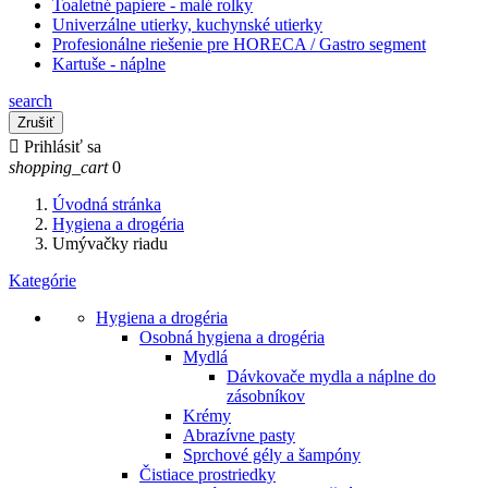
Toaletné papiere - malé rolky
Univerzálne utierky, kuchynské utierky
Profesionálne riešenie pre HORECA / Gastro segment
Kartuše - náplne
search
Zrušiť

Prihlásiť sa
shopping_cart
0
Úvodná stránka
Hygiena a drogéria
Umývačky riadu
Kategórie
Hygiena a drogéria
Osobná hygiena a drogéria
Mydlá
Dávkovače mydla a náplne do
zásobníkov
Krémy
Abrazívne pasty
Sprchové gély a šampóny
Čistiace prostriedky