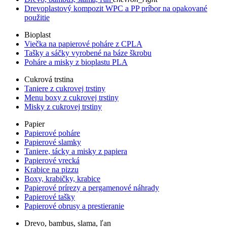
Drevoplastový kompozit WPC a PP príbor na opakované
použitie
Bioplast
Viečka na papierové poháre z CPLA
Tašky a sáčky vyrobené na báze škrobu
Poháre a misky z bioplastu PLA
Cukrová trstina
Taniere z cukrovej trstiny
Menu boxy z cukrovej trstiny
Misky z cukrovej trstiny
Papier
Papierové poháre
Papierové slamky
Taniere, tácky a misky z papiera
Papierové vrecká
Krabice na pizzu
Boxy, krabičky, krabice
Papierové prírezy a pergamenové náhrady
Papierové tašky
Papierové obrusy a prestieranie
Drevo, bambus, slama, ľan