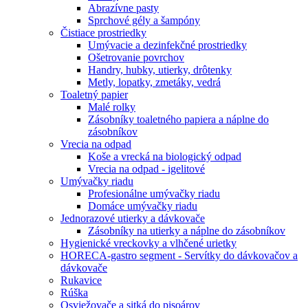
Abrazívne pasty
Sprchové gély a šampóny
Čistiace prostriedky
Umývacie a dezinfekčné prostriedky
Ošetrovanie povrchov
Handry, hubky, utierky, drôtenky
Metly, lopatky, zmetáky, vedrá
Toaletný papier
Malé rolky
Zásobníky toaletného papiera a náplne do
zásobníkov
Vrecia na odpad
Koše a vrecká na biologický odpad
Vrecia na odpad - igelitové
Umývačky riadu
Profesionálne umývačky riadu
Domáce umývačky riadu
Jednorazové utierky a dávkovače
Zásobníky na utierky a náplne do zásobníkov
Hygienické vreckovky a vlhčené urietky
HORECA-gastro segment - Servítky do dávkovačov a
dávkovače
Rukavice
Rúška
Osviežovače a sitká do pisoárov