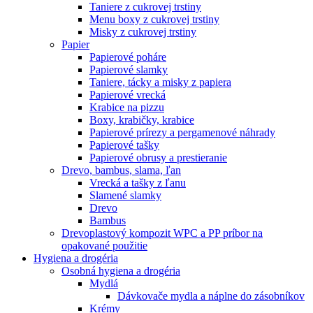
Taniere z cukrovej trstiny
Menu boxy z cukrovej trstiny
Misky z cukrovej trstiny
Papier
Papierové poháre
Papierové slamky
Taniere, tácky a misky z papiera
Papierové vrecká
Krabice na pizzu
Boxy, krabičky, krabice
Papierové prírezy a pergamenové náhrady
Papierové tašky
Papierové obrusy a prestieranie
Drevo, bambus, slama, ľan
Vrecká a tašky z ľanu
Slamené slamky
Drevo
Bambus
Drevoplastový kompozit WPC a PP príbor na
opakované použitie
Hygiena a drogéria
Osobná hygiena a drogéria
Mydlá
Dávkovače mydla a náplne do zásobníkov
Krémy