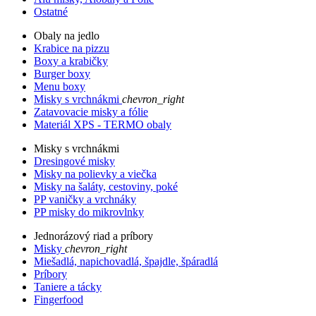
Ostatné
Obaly na jedlo
Krabice na pizzu
Boxy a krabičky
Burger boxy
Menu boxy
Misky s vrchnákmi
chevron_right
Zatavovacie misky a fólie
Materiál XPS - TERMO obaly
Misky s vrchnákmi
Dresingové misky
Misky na polievky a viečka
Misky na šaláty, cestoviny, poké
PP vaničky a vrchnáky
PP misky do mikrovlnky
Jednorázový riad a príbory
Misky
chevron_right
Miešadlá, napichovadlá, špajdle, špáradlá
Príbory
Taniere a tácky
Fingerfood