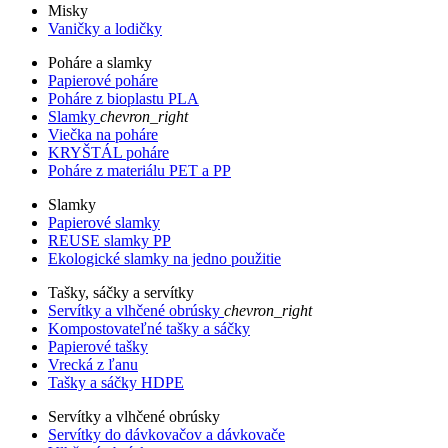
Misky
Vaničky a lodičky
Poháre a slamky
Papierové poháre
Poháre z bioplastu PLA
Slamky
chevron_right
Viečka na poháre
KRYŠTÁL poháre
Poháre z materiálu PET a PP
Slamky
Papierové slamky
REUSE slamky PP
Ekologické slamky na jedno použitie
Tašky, sáčky a servítky
Servítky a vlhčené obrúsky
chevron_right
Kompostovateľné tašky a sáčky
Papierové tašky
Vrecká z ľanu
Tašky a sáčky HDPE
Servítky a vlhčené obrúsky
Servítky do dávkovačov a dávkovače