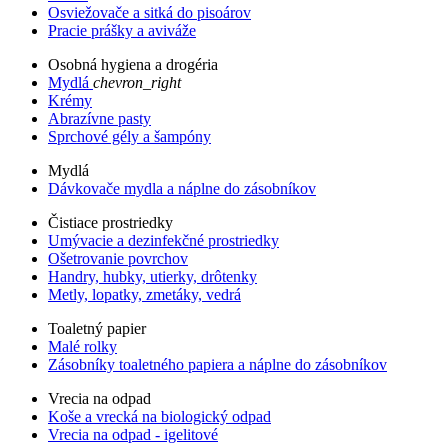
Osviežovače a sitká do pisoárov
Pracie prášky a aviváže
Osobná hygiena a drogéria
Mydlá
chevron_right
Krémy
Abrazívne pasty
Sprchové gély a šampóny
Mydlá
Dávkovače mydla a náplne do zásobníkov
Čistiace prostriedky
Umývacie a dezinfekčné prostriedky
Ošetrovanie povrchov
Handry, hubky, utierky, drôtenky
Metly, lopatky, zmetáky, vedrá
Toaletný papier
Malé rolky
Zásobníky toaletného papiera a náplne do zásobníkov
Vrecia na odpad
Koše a vrecká na biologický odpad
Vrecia na odpad - igelitové