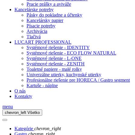
Pracie prášky a aviváže
Kancelárske potreby
Pásky do pokladne a účtenky
Kancelársky papier
Písacie potreby
Archivácia
Tlačivá
LUCART PROFESSIONAL
Systémové riešenie - IDENTITY
Systémové riešenie - ECO FLOW NATURAL
Systémové riešenie - L-ONE
Systémové riešenie - ZENITH
Toaletné papiere - malé rolky
Univerzálne utierky, kuchynské utierky
Profesionálne riešenie pre HORECA / Gastro segment
Kartuše - náplne
O nás
Kontakty
menu
chevron_left
Všetko
Kategórie
chevron_right
Gastro
chevron_right