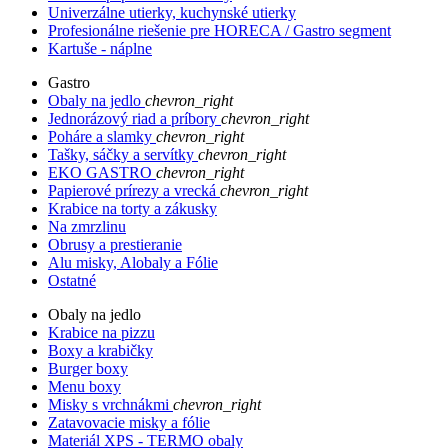
Univerzálne utierky, kuchynské utierky
Profesionálne riešenie pre HORECA / Gastro segment
Kartuše - náplne
Gastro
Obaly na jedlo
chevron_right
Jednorázový riad a príbory
chevron_right
Poháre a slamky
chevron_right
Tašky, sáčky a servítky
chevron_right
EKO GASTRO
chevron_right
Papierové prírezy a vrecká
chevron_right
Krabice na torty a zákusky
Na zmrzlinu
Obrusy a prestieranie
Alu misky, Alobaly a Fólie
Ostatné
Obaly na jedlo
Krabice na pizzu
Boxy a krabičky
Burger boxy
Menu boxy
Misky s vrchnákmi
chevron_right
Zatavovacie misky a fólie
Materiál XPS - TERMO obaly