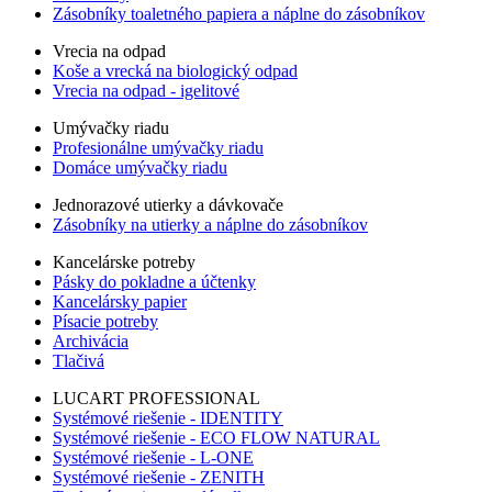
Zásobníky toaletného papiera a náplne do zásobníkov
Vrecia na odpad
Koše a vrecká na biologický odpad
Vrecia na odpad - igelitové
Umývačky riadu
Profesionálne umývačky riadu
Domáce umývačky riadu
Jednorazové utierky a dávkovače
Zásobníky na utierky a náplne do zásobníkov
Kancelárske potreby
Pásky do pokladne a účtenky
Kancelársky papier
Písacie potreby
Archivácia
Tlačivá
LUCART PROFESSIONAL
Systémové riešenie - IDENTITY
Systémové riešenie - ECO FLOW NATURAL
Systémové riešenie - L-ONE
Systémové riešenie - ZENITH