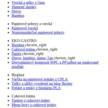
Vrecká a tašky z ľanu
Slamené slamky
Drevo
Bambus
Papierové prírezy a vrecká
Papierové vrecká
Nepremastiteľné papierové prírezy
EKO GASTRO
Bioplast
chevron_right
Cukrová trstina
chevron_right
Papier
chevron_right
Drevo, bambus, slama, ľan
chevron_right
Drevoplastový kompozit WPC a PP príbor na opakované
použitie
Bioplast
Viečka na papierové poháre z CPLA
Tašky a sáčky vyrobené na báze škrobu
Poháre a misky z bioplastu PLA
Cukrová trstina
Taniere z cukrovej trstiny
Menu boxy z cukrovej trstiny