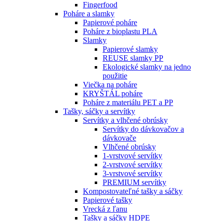
Fingerfood
Poháre a slamky
Papierové poháre
Poháre z bioplastu PLA
Slamky
Papierové slamky
REUSE slamky PP
Ekologické slamky na jedno
použitie
Viečka na poháre
KRYŠTÁL poháre
Poháre z materiálu PET a PP
Tašky, sáčky a servítky
Servítky a vlhčené obrúsky
Servítky do dávkovačov a
dávkovače
Vlhčené obrúsky
1-vrstvové servítky
2-vrstvové servítky
3-vrstvové servítky
PREMIUM servítky
Kompostovateľné tašky a sáčky
Papierové tašky
Vrecká z ľanu
Tašky a sáčky HDPE