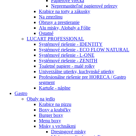
Papierové vrecká
Nepremastiteľné papierové prírezy
Krabice na torty a zákusky
Na zmrzlinu
Obrusy a prestieranie
Alu misky, Alobaly a Fólie
Ostatné
LUCART PROFESSIONAL
Systémové riešenie - IDENTITY
Systémové riešenie - ECO FLOW NATURAL
Systémové riešenie - L-ONE
Systémové riešenie - ZENITH
Toaletné papiere - malé rolky
Univerzálne utierky, kuchynské utierky
Profesionálne riešenie pre HORECA / Gastro
segment
Kartuše - náplne
Gastro
Obaly na jedlo
Krabice na pizzu
Boxy a krabičky
Burger boxy
Menu boxy
Misky s vrchnákmi
Dresingové misky