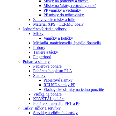
Misky na polievky a viečka
Misky na šaláty, cestoviny, poké
PP vaničky a vrchnáky
PP misky do mikrovlnky
Zatavovacie misky a fólie
Materiál XPS - TERMO obaly
Jednorázový riad a príbory
Misky
Vaničky a lodičky
Miešadlá, napichovadlá, špajdle, špáradlá
Príbory
Taniere a tácky
Fingerfood
Poháre a slamky
Papierové poháre
Poháre z bioplastu PLA
Slamky
Papierové slamky
REUSE slamky PP
Ekologické slamky na jedno použitie
Viečka na poháre
KRYŠTÁL poháre
Poháre z materiálu PET a PP
Tašky, sáčky a servítky
Servítky a vlhčené obrúsky