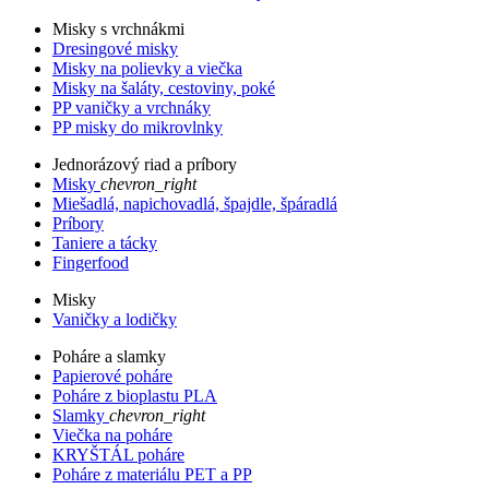
Misky s vrchnákmi
Dresingové misky
Misky na polievky a viečka
Misky na šaláty, cestoviny, poké
PP vaničky a vrchnáky
PP misky do mikrovlnky
Jednorázový riad a príbory
Misky
chevron_right
Miešadlá, napichovadlá, špajdle, špáradlá
Príbory
Taniere a tácky
Fingerfood
Misky
Vaničky a lodičky
Poháre a slamky
Papierové poháre
Poháre z bioplastu PLA
Slamky
chevron_right
Viečka na poháre
KRYŠTÁL poháre
Poháre z materiálu PET a PP