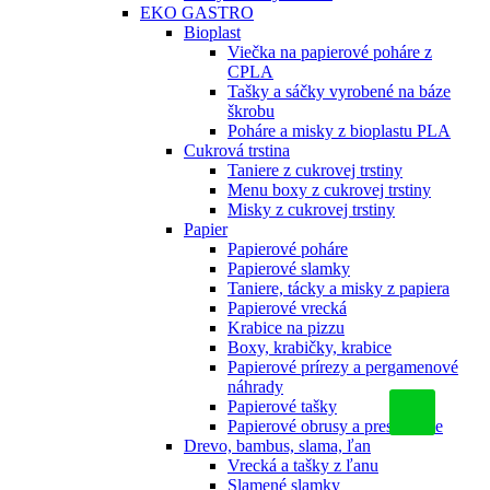
EKO GASTRO
Bioplast
Viečka na papierové poháre z
CPLA
Tašky a sáčky vyrobené na báze
škrobu
Poháre a misky z bioplastu PLA
Cukrová trstina
Taniere z cukrovej trstiny
Menu boxy z cukrovej trstiny
Misky z cukrovej trstiny
Papier
Papierové poháre
Papierové slamky
Taniere, tácky a misky z papiera
Papierové vrecká
Krabice na pizzu
Boxy, krabičky, krabice
Papierové prírezy a pergamenové
náhrady
Papierové tašky
Papierové obrusy a prestieranie
Drevo, bambus, slama, ľan
Vrecká a tašky z ľanu
Slamené slamky