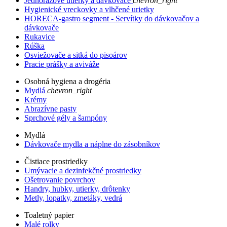
Jednorazové utierky a dávkovače
chevron_right
Hygienické vreckovky a vlhčené urietky
HORECA-gastro segment - Servítky do dávkovačov a
dávkovače
Rukavice
Rúška
Osviežovače a sitká do pisoárov
Pracie prášky a aviváže
Osobná hygiena a drogéria
Mydlá
chevron_right
Krémy
Abrazívne pasty
Sprchové gély a šampóny
Mydlá
Dávkovače mydla a náplne do zásobníkov
Čistiace prostriedky
Umývacie a dezinfekčné prostriedky
Ošetrovanie povrchov
Handry, hubky, utierky, drôtenky
Metly, lopatky, zmetáky, vedrá
Toaletný papier
Malé rolky