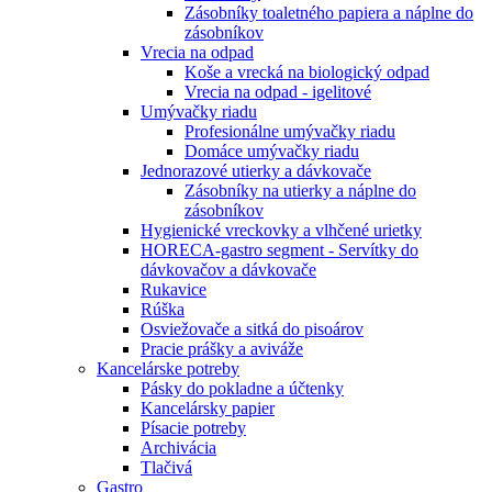
Zásobníky toaletného papiera a náplne do
zásobníkov
Vrecia na odpad
Koše a vrecká na biologický odpad
Vrecia na odpad - igelitové
Umývačky riadu
Profesionálne umývačky riadu
Domáce umývačky riadu
Jednorazové utierky a dávkovače
Zásobníky na utierky a náplne do
zásobníkov
Hygienické vreckovky a vlhčené urietky
HORECA-gastro segment - Servítky do
dávkovačov a dávkovače
Rukavice
Rúška
Osviežovače a sitká do pisoárov
Pracie prášky a aviváže
Kancelárske potreby
Pásky do pokladne a účtenky
Kancelársky papier
Písacie potreby
Archivácia
Tlačivá
Gastro