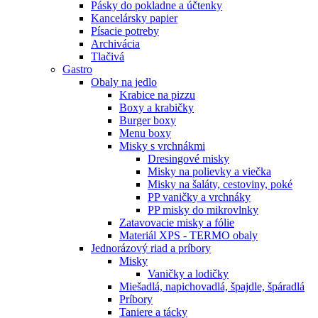
Pásky do pokladne a účtenky
Kancelársky papier
Písacie potreby
Archivácia
Tlačivá
Gastro
Obaly na jedlo
Krabice na pizzu
Boxy a krabičky
Burger boxy
Menu boxy
Misky s vrchnákmi
Dresingové misky
Misky na polievky a viečka
Misky na šaláty, cestoviny, poké
PP vaničky a vrchnáky
PP misky do mikrovlnky
Zatavovacie misky a fólie
Materiál XPS - TERMO obaly
Jednorázový riad a príbory
Misky
Vaničky a lodičky
Miešadlá, napichovadlá, špajdle, špáradlá
Príbory
Taniere a tácky