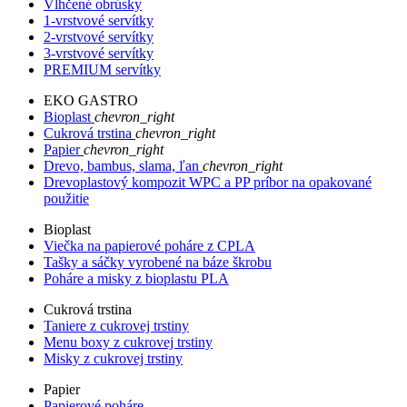
Vlhčené obrúsky
1-vrstvové servítky
2-vrstvové servítky
3-vrstvové servítky
PREMIUM servítky
EKO GASTRO
Bioplast
chevron_right
Cukrová trstina
chevron_right
Papier
chevron_right
Drevo, bambus, slama, ľan
chevron_right
Drevoplastový kompozit WPC a PP príbor na opakované
použitie
Bioplast
Viečka na papierové poháre z CPLA
Tašky a sáčky vyrobené na báze škrobu
Poháre a misky z bioplastu PLA
Cukrová trstina
Taniere z cukrovej trstiny
Menu boxy z cukrovej trstiny
Misky z cukrovej trstiny
Papier
Papierové poháre