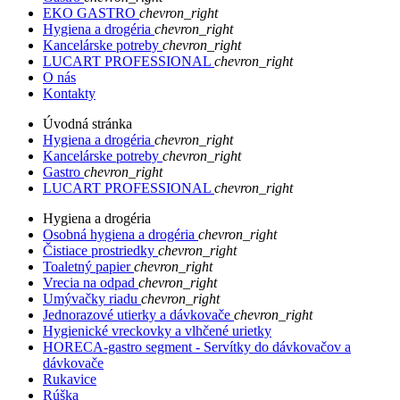
EKO GASTRO
chevron_right
Hygiena a drogéria
chevron_right
Kancelárske potreby
chevron_right
LUCART PROFESSIONAL
chevron_right
O nás
Kontakty
Úvodná stránka
Hygiena a drogéria
chevron_right
Kancelárske potreby
chevron_right
Gastro
chevron_right
LUCART PROFESSIONAL
chevron_right
Hygiena a drogéria
Osobná hygiena a drogéria
chevron_right
Čistiace prostriedky
chevron_right
Toaletný papier
chevron_right
Vrecia na odpad
chevron_right
Umývačky riadu
chevron_right
Jednorazové utierky a dávkovače
chevron_right
Hygienické vreckovky a vlhčené urietky
HORECA-gastro segment - Servítky do dávkovačov a
dávkovače
Rukavice
Rúška