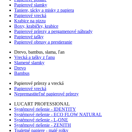
Papierové slamky
Taniere, tácky a misky z papiera
Papierové vrecká
Krabice na pizzu
Boxy, krabičky, krabice
Papierové prírezy a pergamenové náhrady
Papierové tašky
Papierové obrusy a prestieranie
Drevo, bambus, slama, ľan
Vrecká a tašky z ľanu
Slamené slamky
Drevo
Bambus
Papierové prírezy a vrecká
Papierové vrecká
Nepremastiteľné papierové prírezy
LUCART PROFESSIONAL
Systémové riešenie - IDENTITY
Systémové riešenie - ECO FLOW NATURAL
Systémové riešenie - L-ONE
Systémové riešenie - ZENITH
Toaletné papiere - malé rolky