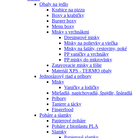
Obaly na jedlo
Krabice na pizzu
Boxy a krabičky
Burger boxy
Menu boxy
Misky s vrchnákmi
Dresingové misky
Misky na polievky a viečka
Misky na šaláty, cestoviny, poké
PP vaničky a vrchnáky
PP misky do mikrovlnky
Zatavovacie misky a fólie
Materiál XPS - TERMO obaly
Jednorázový riad a príbory
Misky
Vaničky a lodičky
Miešadlá, napichovadlá, špajdle, špáradlá
Príbory
Taniere a tácky
Fingerfood
Poháre a slamky
Papierové poháre
Poháre z bioplastu PLA
Slamky
Papierové slamky