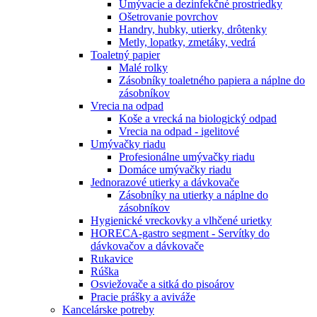
Umývacie a dezinfekčné prostriedky
Ošetrovanie povrchov
Handry, hubky, utierky, drôtenky
Metly, lopatky, zmetáky, vedrá
Toaletný papier
Malé rolky
Zásobníky toaletného papiera a náplne do
zásobníkov
Vrecia na odpad
Koše a vrecká na biologický odpad
Vrecia na odpad - igelitové
Umývačky riadu
Profesionálne umývačky riadu
Domáce umývačky riadu
Jednorazové utierky a dávkovače
Zásobníky na utierky a náplne do
zásobníkov
Hygienické vreckovky a vlhčené urietky
HORECA-gastro segment - Servítky do
dávkovačov a dávkovače
Rukavice
Rúška
Osviežovače a sitká do pisoárov
Pracie prášky a aviváže
Kancelárske potreby