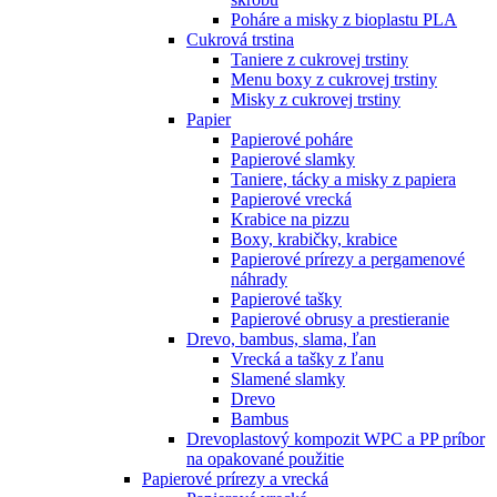
Poháre a misky z bioplastu PLA
Cukrová trstina
Taniere z cukrovej trstiny
Menu boxy z cukrovej trstiny
Misky z cukrovej trstiny
Papier
Papierové poháre
Papierové slamky
Taniere, tácky a misky z papiera
Papierové vrecká
Krabice na pizzu
Boxy, krabičky, krabice
Papierové prírezy a pergamenové
náhrady
Papierové tašky
Papierové obrusy a prestieranie
Drevo, bambus, slama, ľan
Vrecká a tašky z ľanu
Slamené slamky
Drevo
Bambus
Drevoplastový kompozit WPC a PP príbor
na opakované použitie
Papierové prírezy a vrecká