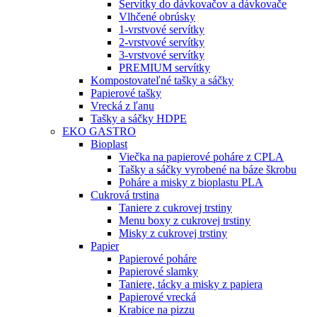
Servítky do dávkovačov a dávkovače
Vlhčené obrúsky
1-vrstvové servítky
2-vrstvové servítky
3-vrstvové servítky
PREMIUM servítky
Kompostovateľné tašky a sáčky
Papierové tašky
Vrecká z ľanu
Tašky a sáčky HDPE
EKO GASTRO
Bioplast
Viečka na papierové poháre z CPLA
Tašky a sáčky vyrobené na báze škrobu
Poháre a misky z bioplastu PLA
Cukrová trstina
Taniere z cukrovej trstiny
Menu boxy z cukrovej trstiny
Misky z cukrovej trstiny
Papier
Papierové poháre
Papierové slamky
Taniere, tácky a misky z papiera
Papierové vrecká
Krabice na pizzu