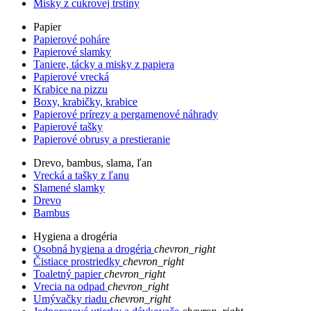
Misky z cukrovej trstiny
Papier
Papierové poháre
Papierové slamky
Taniere, tácky a misky z papiera
Papierové vrecká
Krabice na pizzu
Boxy, krabičky, krabice
Papierové prírezy a pergamenové náhrady
Papierové tašky
Papierové obrusy a prestieranie
Drevo, bambus, slama, ľan
Vrecká a tašky z ľanu
Slamené slamky
Drevo
Bambus
Hygiena a drogéria
Osobná hygiena a drogéria
chevron_right
Čistiace prostriedky
chevron_right
Toaletný papier
chevron_right
Vrecia na odpad
chevron_right
Umývačky riadu
chevron_right