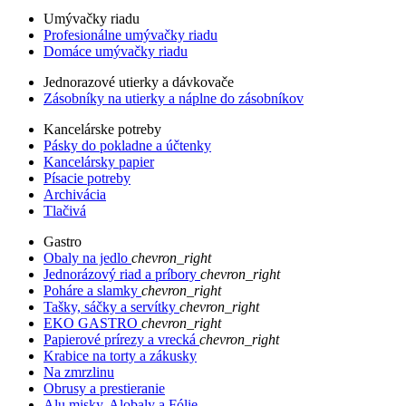
Umývačky riadu
Profesionálne umývačky riadu
Domáce umývačky riadu
Jednorazové utierky a dávkovače
Zásobníky na utierky a náplne do zásobníkov
Kancelárske potreby
Pásky do pokladne a účtenky
Kancelársky papier
Písacie potreby
Archivácia
Tlačivá
Gastro
Obaly na jedlo
chevron_right
Jednorázový riad a príbory
chevron_right
Poháre a slamky
chevron_right
Tašky, sáčky a servítky
chevron_right
EKO GASTRO
chevron_right
Papierové prírezy a vrecká
chevron_right
Krabice na torty a zákusky
Na zmrzlinu
Obrusy a prestieranie
Alu misky, Alobaly a Fólie