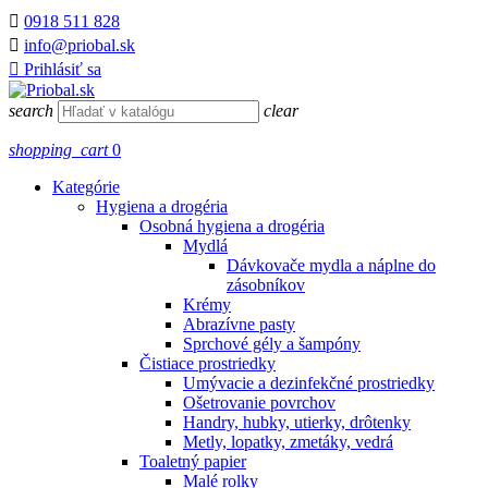

0918 511 828

info@priobal.sk

Prihlásiť sa
search
clear
shopping_cart
0
Kategórie
Hygiena a drogéria
Osobná hygiena a drogéria
Mydlá
Dávkovače mydla a náplne do
zásobníkov
Krémy
Abrazívne pasty
Sprchové gély a šampóny
Čistiace prostriedky
Umývacie a dezinfekčné prostriedky
Ošetrovanie povrchov
Handry, hubky, utierky, drôtenky
Metly, lopatky, zmetáky, vedrá
Toaletný papier
Malé rolky