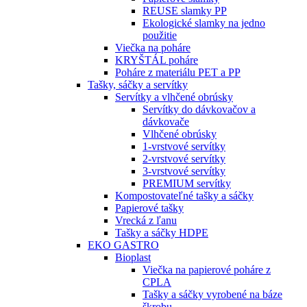
REUSE slamky PP
Ekologické slamky na jedno
použitie
Viečka na poháre
KRYŠTÁL poháre
Poháre z materiálu PET a PP
Tašky, sáčky a servítky
Servítky a vlhčené obrúsky
Servítky do dávkovačov a
dávkovače
Vlhčené obrúsky
1-vrstvové servítky
2-vrstvové servítky
3-vrstvové servítky
PREMIUM servítky
Kompostovateľné tašky a sáčky
Papierové tašky
Vrecká z ľanu
Tašky a sáčky HDPE
EKO GASTRO
Bioplast
Viečka na papierové poháre z
CPLA
Tašky a sáčky vyrobené na báze
škrobu