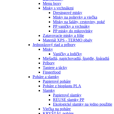
Menu boxy
Misky s vrchnákmi
Dresingové misky
Misky na polievky a viečka
Misky na šaláty, cestoviny, poké
PP vaničky a vrchnáky
PP misky do mikrovlnky
Zatavovacie misky a fólie
Materiál XPS - TERMO obaly
Jednorázový riad a príbory
Misky
Vaničky a lodičky
Miešadlá, napichovadlá, špajdle, špáradlá
Príbory
Taniere a tácky
Fingerfood
Poháre a slamky
Papierové poháre
Poháre z bioplastu PLA
Slamky
Papierové slamky
REUSE slamky PP
Ekologické slamky na jedno použitie
Viečka na poháre
KRYŠTÁL poháre