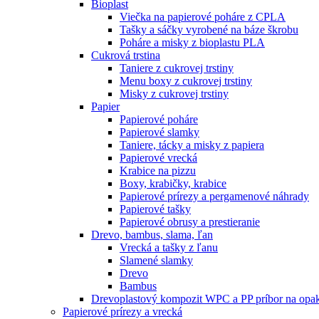
Bioplast
Viečka na papierové poháre z CPLA
Tašky a sáčky vyrobené na báze škrobu
Poháre a misky z bioplastu PLA
Cukrová trstina
Taniere z cukrovej trstiny
Menu boxy z cukrovej trstiny
Misky z cukrovej trstiny
Papier
Papierové poháre
Papierové slamky
Taniere, tácky a misky z papiera
Papierové vrecká
Krabice na pizzu
Boxy, krabičky, krabice
Papierové prírezy a pergamenové náhrady
Papierové tašky
Papierové obrusy a prestieranie
Drevo, bambus, slama, ľan
Vrecká a tašky z ľanu
Slamené slamky
Drevo
Bambus
Drevoplastový kompozit WPC a PP príbor na opak
Papierové prírezy a vrecká