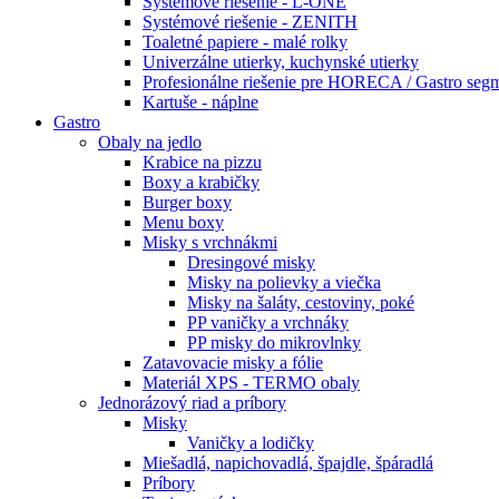
Systémové riešenie - L-ONE
Systémové riešenie - ZENITH
Toaletné papiere - malé rolky
Univerzálne utierky, kuchynské utierky
Profesionálne riešenie pre HORECA / Gastro seg
Kartuše - náplne
Gastro
Obaly na jedlo
Krabice na pizzu
Boxy a krabičky
Burger boxy
Menu boxy
Misky s vrchnákmi
Dresingové misky
Misky na polievky a viečka
Misky na šaláty, cestoviny, poké
PP vaničky a vrchnáky
PP misky do mikrovlnky
Zatavovacie misky a fólie
Materiál XPS - TERMO obaly
Jednorázový riad a príbory
Misky
Vaničky a lodičky
Miešadlá, napichovadlá, špajdle, špáradlá
Príbory