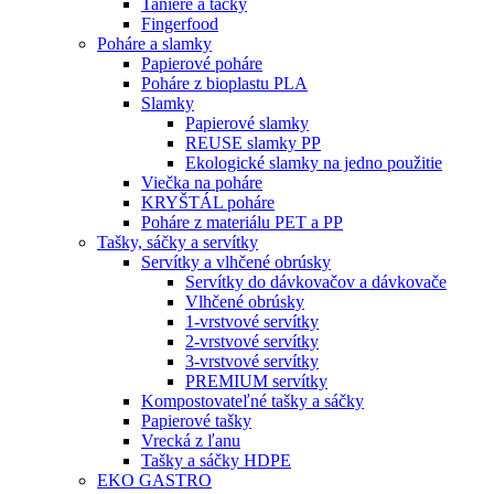
Taniere a tácky
Fingerfood
Poháre a slamky
Papierové poháre
Poháre z bioplastu PLA
Slamky
Papierové slamky
REUSE slamky PP
Ekologické slamky na jedno použitie
Viečka na poháre
KRYŠTÁL poháre
Poháre z materiálu PET a PP
Tašky, sáčky a servítky
Servítky a vlhčené obrúsky
Servítky do dávkovačov a dávkovače
Vlhčené obrúsky
1-vrstvové servítky
2-vrstvové servítky
3-vrstvové servítky
PREMIUM servítky
Kompostovateľné tašky a sáčky
Papierové tašky
Vrecká z ľanu
Tašky a sáčky HDPE
EKO GASTRO