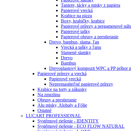
Taniere, tácky a misky z papiera
Papierové vrecká
Krabice na pizzu
Boxy, krabičky, krabice
Papierové prírezy a pergamenové náh
Papierové tašky
Papierové obrusy a prestieranie
Drevo, bambus, slama, ľan
Vrecká a tašky z ľanu
Slamené slamky
Drevo
Bambus
Drevoplastový kompozit WPC a PP príbor n
Papierové prírezy a vrecká
Papierové vrecká
Nepremastiteľné papierové prírezy
Krabice na torty a zákusky
Na zmrzlinu
Obrusy a prestieranie
Alu misky, Alobaly a Fólie
Ostatné
LUCART PROFESSIONAL
Systémové riešenie - IDENTITY
Systémové riešenie - ECO FLOW NATURAL