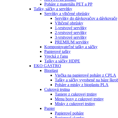
Poháre z materiálu PET a PP
Tašky, sáčky a servítky
Servítky a vlhčené obrúsky
Servítky do dávkovačov a dávkovače
Vlhčené obrúsky
1-vrstvové servítky
2-vrstvové servítky
3-vrstvové servítky
PREMIUM servítky
Kompostovateľné tašky a sáčky
Papierové tašky
Vrecká z ľanu
Tašky a sáčky HDPE
EKO GASTRO
Bioplast
Viečka na papierové poháre z CPLA
Tašky a sáčky vyrobené na báze škro
Poháre a misky z bioplastu PLA
Cukrová trstina
Taniere z cukrovej trstiny
Menu boxy z cukrovej trstiny
Misky z cukrovej trstiny
Papier
Papierové poháre
Papierové slamky