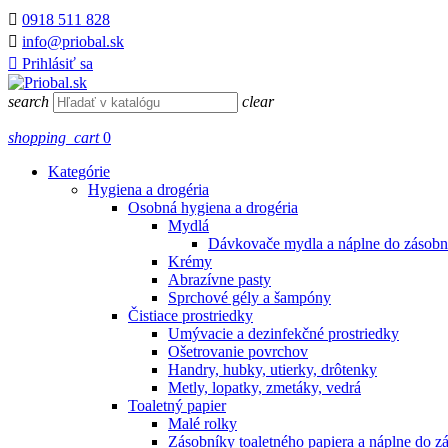

0918 511 828

info@priobal.sk

Prihlásiť sa
search
clear
shopping_cart
0
Kategórie
Hygiena a drogéria
Osobná hygiena a drogéria
Mydlá
Dávkovače mydla a náplne do zásobn
Krémy
Abrazívne pasty
Sprchové gély a šampóny
Čistiace prostriedky
Umývacie a dezinfekčné prostriedky
Ošetrovanie povrchov
Handry, hubky, utierky, drôtenky
Metly, lopatky, zmetáky, vedrá
Toaletný papier
Malé rolky
Zásobníky toaletného papiera a náplne do z