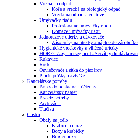
Vrecia na odpad
Koše a vrecká na biologický odpad
Vrecia na odpad - igelitové
Umývačky riadu
Profesionálne umývačky riadu
Domáce umývačky riadu
Jednorazové utierky a dávkovače
Zásobníky na utierky a náplne do zásobník
Hygienické vreckovky a vlhčené urietky
HORECA-gastro segment - Servítky do dávkovač
Rukavice
Rúška
Osviežovače a sitká do pisoárov
Pracie prášky a aviváže
Kancelárske potreby
Pásky do pokladne a účtenky
Kancelársky papier
Písacie potreby
Archivácia
Tlačivá
Gastro
Obaly na jedlo
Krabice na pizzu
Boxy a krabičky
Burger boxy