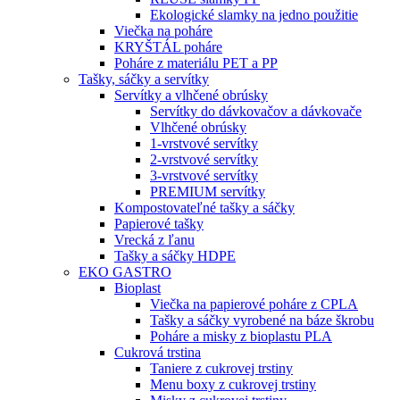
Ekologické slamky na jedno použitie
Viečka na poháre
KRYŠTÁL poháre
Poháre z materiálu PET a PP
Tašky, sáčky a servítky
Servítky a vlhčené obrúsky
Servítky do dávkovačov a dávkovače
Vlhčené obrúsky
1-vrstvové servítky
2-vrstvové servítky
3-vrstvové servítky
PREMIUM servítky
Kompostovateľné tašky a sáčky
Papierové tašky
Vrecká z ľanu
Tašky a sáčky HDPE
EKO GASTRO
Bioplast
Viečka na papierové poháre z CPLA
Tašky a sáčky vyrobené na báze škrobu
Poháre a misky z bioplastu PLA
Cukrová trstina
Taniere z cukrovej trstiny
Menu boxy z cukrovej trstiny