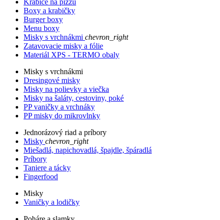
Krabice na pizzu
Boxy a krabičky
Burger boxy
Menu boxy
Misky s vrchnákmi
chevron_right
Zatavovacie misky a fólie
Materiál XPS - TERMO obaly
Misky s vrchnákmi
Dresingové misky
Misky na polievky a viečka
Misky na šaláty, cestoviny, poké
PP vaničky a vrchnáky
PP misky do mikrovlnky
Jednorázový riad a príbory
Misky
chevron_right
Miešadlá, napichovadlá, špajdle, špáradlá
Príbory
Taniere a tácky
Fingerfood
Misky
Vaničky a lodičky
Poháre a slamky