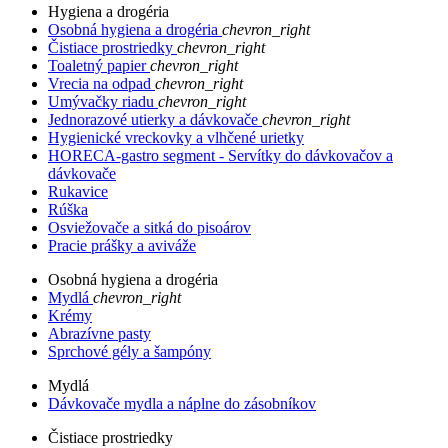
Hygiena a drogéria
Osobná hygiena a drogéria
chevron_right
Čistiace prostriedky
chevron_right
Toaletný papier
chevron_right
Vrecia na odpad
chevron_right
Umývačky riadu
chevron_right
Jednorazové utierky a dávkovače
chevron_right
Hygienické vreckovky a vlhčené urietky
HORECA-gastro segment - Servítky do dávkovačov a
dávkovače
Rukavice
Rúška
Osviežovače a sitká do pisoárov
Pracie prášky a aviváže
Osobná hygiena a drogéria
Mydlá
chevron_right
Krémy
Abrazívne pasty
Sprchové gély a šampóny
Mydlá
Dávkovače mydla a náplne do zásobníkov
Čistiace prostriedky