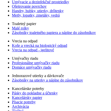
Umývacie a dezinfekčné prostriedky
Ošetrovanie povrchov
Handry, hubky, utierky, drôtenky
Metly, lopatky, zmetáky, vedrá
Toaletný papier
Malé rolky
Zásobníky toaletného papiera a náplne do zásobníkov
Vrecia na odpad
Koše a vrecká na biologický odpad
Vrecia na odpad - igelitové
Umývačky riadu
Profesionálne umývačky riadu
Domáce umývačky riadu
Jednorazové utierky a dávkovače
Zásobníky na utierky a náplne do zásobníkov
Kancelárske potreby
Pásky do pokladne a účtenky
Kancelársky papier
Písacie potreby
Archivácia
Tlačivá