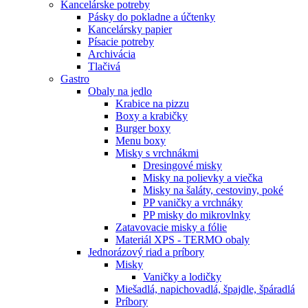
Kancelárske potreby
Pásky do pokladne a účtenky
Kancelársky papier
Písacie potreby
Archivácia
Tlačivá
Gastro
Obaly na jedlo
Krabice na pizzu
Boxy a krabičky
Burger boxy
Menu boxy
Misky s vrchnákmi
Dresingové misky
Misky na polievky a viečka
Misky na šaláty, cestoviny, poké
PP vaničky a vrchnáky
PP misky do mikrovlnky
Zatavovacie misky a fólie
Materiál XPS - TERMO obaly
Jednorázový riad a príbory
Misky
Vaničky a lodičky
Miešadlá, napichovadlá, špajdle, špáradlá
Príbory