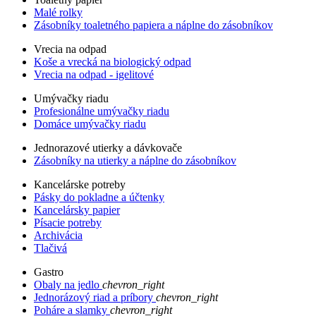
Malé rolky
Zásobníky toaletného papiera a náplne do zásobníkov
Vrecia na odpad
Koše a vrecká na biologický odpad
Vrecia na odpad - igelitové
Umývačky riadu
Profesionálne umývačky riadu
Domáce umývačky riadu
Jednorazové utierky a dávkovače
Zásobníky na utierky a náplne do zásobníkov
Kancelárske potreby
Pásky do pokladne a účtenky
Kancelársky papier
Písacie potreby
Archivácia
Tlačivá
Gastro
Obaly na jedlo
chevron_right
Jednorázový riad a príbory
chevron_right
Poháre a slamky
chevron_right