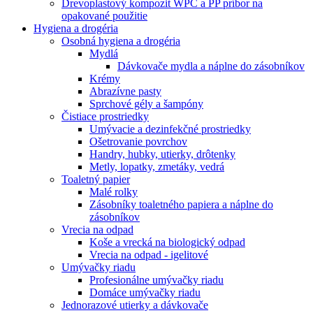
Drevoplastový kompozit WPC a PP príbor na
opakované použitie
Hygiena a drogéria
Osobná hygiena a drogéria
Mydlá
Dávkovače mydla a náplne do zásobníkov
Krémy
Abrazívne pasty
Sprchové gély a šampóny
Čistiace prostriedky
Umývacie a dezinfekčné prostriedky
Ošetrovanie povrchov
Handry, hubky, utierky, drôtenky
Metly, lopatky, zmetáky, vedrá
Toaletný papier
Malé rolky
Zásobníky toaletného papiera a náplne do
zásobníkov
Vrecia na odpad
Koše a vrecká na biologický odpad
Vrecia na odpad - igelitové
Umývačky riadu
Profesionálne umývačky riadu
Domáce umývačky riadu
Jednorazové utierky a dávkovače