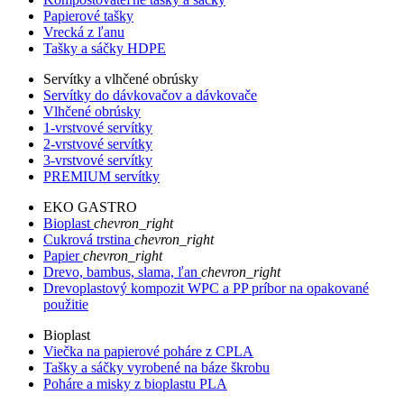
Papierové tašky
Vrecká z ľanu
Tašky a sáčky HDPE
Servítky a vlhčené obrúsky
Servítky do dávkovačov a dávkovače
Vlhčené obrúsky
1-vrstvové servítky
2-vrstvové servítky
3-vrstvové servítky
PREMIUM servítky
EKO GASTRO
Bioplast
chevron_right
Cukrová trstina
chevron_right
Papier
chevron_right
Drevo, bambus, slama, ľan
chevron_right
Drevoplastový kompozit WPC a PP príbor na opakované
použitie
Bioplast
Viečka na papierové poháre z CPLA
Tašky a sáčky vyrobené na báze škrobu
Poháre a misky z bioplastu PLA