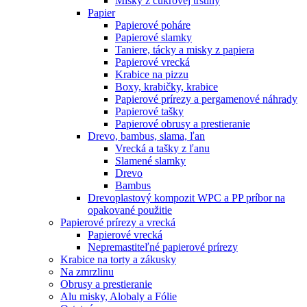
Misky z cukrovej trstiny
Papier
Papierové poháre
Papierové slamky
Taniere, tácky a misky z papiera
Papierové vrecká
Krabice na pizzu
Boxy, krabičky, krabice
Papierové prírezy a pergamenové náhrady
Papierové tašky
Papierové obrusy a prestieranie
Drevo, bambus, slama, ľan
Vrecká a tašky z ľanu
Slamené slamky
Drevo
Bambus
Drevoplastový kompozit WPC a PP príbor na
opakované použitie
Papierové prírezy a vrecká
Papierové vrecká
Nepremastiteľné papierové prírezy
Krabice na torty a zákusky
Na zmrzlinu
Obrusy a prestieranie
Alu misky, Alobaly a Fólie