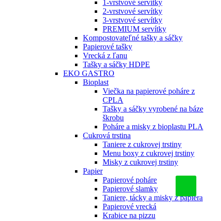
1-vrstvové servítky
2-vrstvové servítky
3-vrstvové servítky
PREMIUM servítky
Kompostovateľné tašky a sáčky
Papierové tašky
Vrecká z ľanu
Tašky a sáčky HDPE
EKO GASTRO
Bioplast
Viečka na papierové poháre z
CPLA
Tašky a sáčky vyrobené na báze
škrobu
Poháre a misky z bioplastu PLA
Cukrová trstina
Taniere z cukrovej trstiny
Menu boxy z cukrovej trstiny
Misky z cukrovej trstiny
Papier
Papierové poháre
Papierové slamky
Taniere, tácky a misky z papiera
Papierové vrecká
Krabice na pizzu