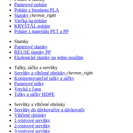
Papierové poháre
Poháre z bioplastu PLA
Slamky
chevron_right
Viečka na poháre
KRYŠTÁL poháre
Poháre z materiálu PET a PP
Slamky
Papierové slamky
REUSE slamky PP
Ekologické slamky na jedno použitie
Tašky, sáčky a servítky
Servítky a vlhčené obrúsky
chevron_right
Kompostovateľné tašky a sáčky
Papierové tašky
Vrecká z ľanu
Tašky a sáčky HDPE
Servítky a vlhčené obrúsky
Servítky do dávkovačov a dávkovače
Vlhčené obrúsky
1-vrstvové servítky
2-vrstvové servítky
3-vrstvové servítky