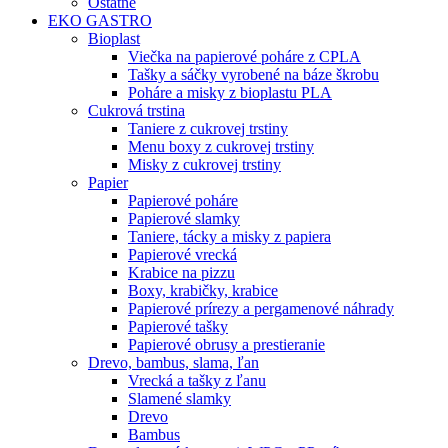
Ostatné
EKO GASTRO
Bioplast
Viečka na papierové poháre z CPLA
Tašky a sáčky vyrobené na báze škrobu
Poháre a misky z bioplastu PLA
Cukrová trstina
Taniere z cukrovej trstiny
Menu boxy z cukrovej trstiny
Misky z cukrovej trstiny
Papier
Papierové poháre
Papierové slamky
Taniere, tácky a misky z papiera
Papierové vrecká
Krabice na pizzu
Boxy, krabičky, krabice
Papierové prírezy a pergamenové náhrady
Papierové tašky
Papierové obrusy a prestieranie
Drevo, bambus, slama, ľan
Vrecká a tašky z ľanu
Slamené slamky
Drevo
Bambus