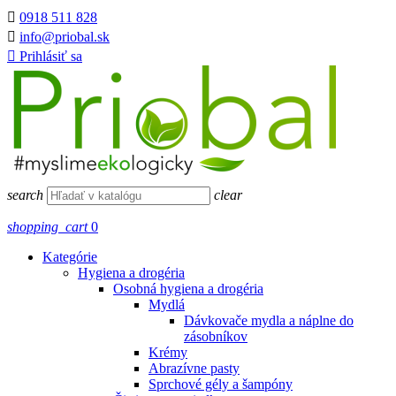

0918 511 828

info@priobal.sk

Prihlásiť sa
search
clear
shopping_cart
0
Kategórie
Hygiena a drogéria
Osobná hygiena a drogéria
Mydlá
Dávkovače mydla a náplne do
zásobníkov
Krémy
Abrazívne pasty
Sprchové gély a šampóny