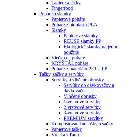
Taniere a tácky
Fingerfood
Poháre a slamky
Papierové poháre
Poháre z bioplastu PLA
Slamky
Papierové slamky
REUSE slamky PP
Ekologické slamky na jedno
použitie
Viečka na poháre
KRYŠTÁL poháre
Poháre z materiálu PET a PP
Tašky, sáčky a servítky
Servítky a vlhčené obrúsky
Servítky do dávkovačov a
dávkovače
Vlhčené obrúsky
1-vrstvové servítky
2-vrstvové servítky
3-vrstvové servítky
PREMIUM servítky
Kompostovateľné tašky a sáčky
Papierové tašky
Vrecká z ľanu