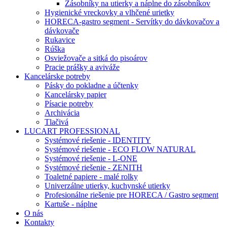
Zásobníky na utierky a náplne do zásobníkov
Hygienické vreckovky a vlhčené urietky
HORECA-gastro segment - Servítky do dávkovačov a
dávkovače
Rukavice
Rúška
Osviežovače a sitká do pisoárov
Pracie prášky a aviváže
Kancelárske potreby
Pásky do pokladne a účtenky
Kancelársky papier
Písacie potreby
Archivácia
Tlačivá
LUCART PROFESSIONAL
Systémové riešenie - IDENTITY
Systémové riešenie - ECO FLOW NATURAL
Systémové riešenie - L-ONE
Systémové riešenie - ZENITH
Toaletné papiere - malé rolky
Univerzálne utierky, kuchynské utierky
Profesionálne riešenie pre HORECA / Gastro segment
Kartuše - náplne
O nás
Kontakty