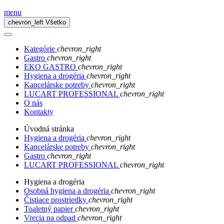
menu
chevron_left
Všetko
Kategórie
chevron_right
Gastro
chevron_right
EKO GASTRO
chevron_right
Hygiena a drogéria
chevron_right
Kancelárske potreby
chevron_right
LUCART PROFESSIONAL
chevron_right
O nás
Kontakty
Úvodná stránka
Hygiena a drogéria
chevron_right
Kancelárske potreby
chevron_right
Gastro
chevron_right
LUCART PROFESSIONAL
chevron_right
Hygiena a drogéria
Osobná hygiena a drogéria
chevron_right
Čistiace prostriedky
chevron_right
Toaletný papier
chevron_right
Vrecia na odpad
chevron_right