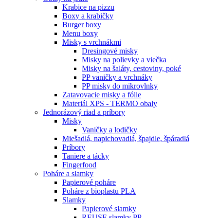
Krabice na pizzu
Boxy a krabičky
Burger boxy
Menu boxy
Misky s vrchnákmi
Dresingové misky
Misky na polievky a viečka
Misky na šaláty, cestoviny, poké
PP vaničky a vrchnáky
PP misky do mikrovlnky
Zatavovacie misky a fólie
Materiál XPS - TERMO obaly
Jednorázový riad a príbory
Misky
Vaničky a lodičky
Miešadlá, napichovadlá, špajdle, špáradlá
Príbory
Taniere a tácky
Fingerfood
Poháre a slamky
Papierové poháre
Poháre z bioplastu PLA
Slamky
Papierové slamky
REUSE slamky PP