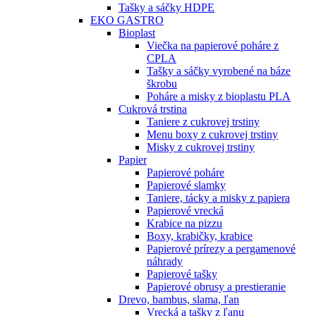
Tašky a sáčky HDPE
EKO GASTRO
Bioplast
Viečka na papierové poháre z
CPLA
Tašky a sáčky vyrobené na báze
škrobu
Poháre a misky z bioplastu PLA
Cukrová trstina
Taniere z cukrovej trstiny
Menu boxy z cukrovej trstiny
Misky z cukrovej trstiny
Papier
Papierové poháre
Papierové slamky
Taniere, tácky a misky z papiera
Papierové vrecká
Krabice na pizzu
Boxy, krabičky, krabice
Papierové prírezy a pergamenové
náhrady
Papierové tašky
Papierové obrusy a prestieranie
Drevo, bambus, slama, ľan
Vrecká a tašky z ľanu