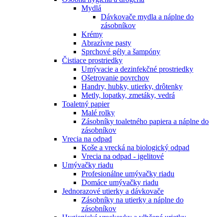
Mydlá
Dávkovače mydla a náplne do
zásobníkov
Krémy
Abrazívne pasty
Sprchové gély a šampóny
Čistiace prostriedky
Umývacie a dezinfekčné prostriedky
Ošetrovanie povrchov
Handry, hubky, utierky, drôtenky
Metly, lopatky, zmetáky, vedrá
Toaletný papier
Malé rolky
Zásobníky toaletného papiera a náplne do
zásobníkov
Vrecia na odpad
Koše a vrecká na biologický odpad
Vrecia na odpad - igelitové
Umývačky riadu
Profesionálne umývačky riadu
Domáce umývačky riadu
Jednorazové utierky a dávkovače
Zásobníky na utierky a náplne do
zásobníkov