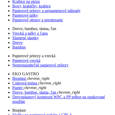
Krabice na pizzu
Boxy, krabičky, krabice
Papierové prírezy a pergamenové náhrady
Papierové tašky
Papierové obrusy a prestieranie
Drevo, bambus, slama, ľan
Vrecká a tašky z ľanu
Slamené slamky
Drevo
Bambus
Papierové prírezy a vrecká
Papierové vrecká
Nepremastiteľné papierové prírezy
EKO GASTRO
Bioplast
chevron_right
Cukrová trstina
chevron_right
Papier
chevron_right
Drevo, bambus, slama, ľan
chevron_right
Drevoplastový kompozit WPC a PP príbor na opakované
použitie
Bioplast
Viečka na papierové poháre z CPLA