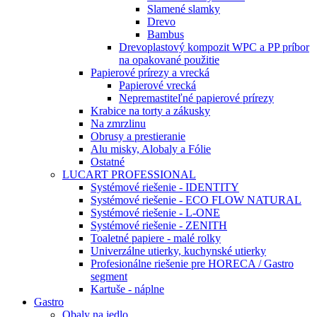
Slamené slamky
Drevo
Bambus
Drevoplastový kompozit WPC a PP príbor
na opakované použitie
Papierové prírezy a vrecká
Papierové vrecká
Nepremastiteľné papierové prírezy
Krabice na torty a zákusky
Na zmrzlinu
Obrusy a prestieranie
Alu misky, Alobaly a Fólie
Ostatné
LUCART PROFESSIONAL
Systémové riešenie - IDENTITY
Systémové riešenie - ECO FLOW NATURAL
Systémové riešenie - L-ONE
Systémové riešenie - ZENITH
Toaletné papiere - malé rolky
Univerzálne utierky, kuchynské utierky
Profesionálne riešenie pre HORECA / Gastro
segment
Kartuše - náplne
Gastro
Obaly na jedlo