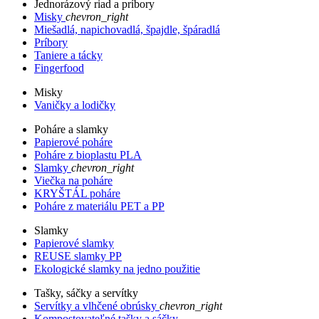
Jednorázový riad a príbory
Misky
chevron_right
Miešadlá, napichovadlá, špajdle, špáradlá
Príbory
Taniere a tácky
Fingerfood
Misky
Vaničky a lodičky
Poháre a slamky
Papierové poháre
Poháre z bioplastu PLA
Slamky
chevron_right
Viečka na poháre
KRYŠTÁL poháre
Poháre z materiálu PET a PP
Slamky
Papierové slamky
REUSE slamky PP
Ekologické slamky na jedno použitie
Tašky, sáčky a servítky
Servítky a vlhčené obrúsky
chevron_right
Kompostovateľné tašky a sáčky