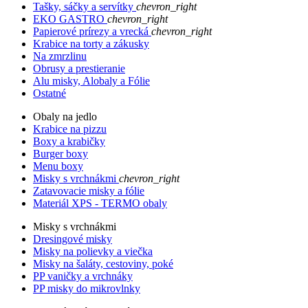
Tašky, sáčky a servítky
chevron_right
EKO GASTRO
chevron_right
Papierové prírezy a vrecká
chevron_right
Krabice na torty a zákusky
Na zmrzlinu
Obrusy a prestieranie
Alu misky, Alobaly a Fólie
Ostatné
Obaly na jedlo
Krabice na pizzu
Boxy a krabičky
Burger boxy
Menu boxy
Misky s vrchnákmi
chevron_right
Zatavovacie misky a fólie
Materiál XPS - TERMO obaly
Misky s vrchnákmi
Dresingové misky
Misky na polievky a viečka
Misky na šaláty, cestoviny, poké
PP vaničky a vrchnáky
PP misky do mikrovlnky