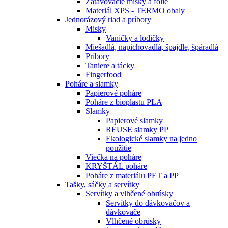
Zatavovacie misky a fólie
Materiál XPS - TERMO obaly
Jednorázový riad a príbory
Misky
Vaničky a lodičky
Miešadlá, napichovadlá, špajdle, špáradlá
Príbory
Taniere a tácky
Fingerfood
Poháre a slamky
Papierové poháre
Poháre z bioplastu PLA
Slamky
Papierové slamky
REUSE slamky PP
Ekologické slamky na jedno
použitie
Viečka na poháre
KRYŠTÁL poháre
Poháre z materiálu PET a PP
Tašky, sáčky a servítky
Servítky a vlhčené obrúsky
Servítky do dávkovačov a
dávkovače
Vlhčené obrúsky