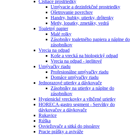
Čistiace prostriedky
Umývacie a dezinfekčné prostriedky
Ošetrovanie povrchov
Handry, hubky, utierky, drôtenky
Metly, lopatky, zmetáky, vedrá
Toaletný papier
Malé rolky
Zásobníky toaletného papiera a náplne do
zásobníkov
Vrecia na odpad
Koše a vrecká na biologický odpad
Vrecia na odpad - igelitové
Umývačky riadu
Profesionálne umývačky riadu
Domáce umývačky riadu
Jednorazové utierky a dávkovače
Zásobníky na utierky a náplne do
zásobníkov
Hygienické vreckovky a vlhčené urietky
HORECA-gastro segment - Servítky do
dávkovačov a dávkovače
Rukavice
Rúška
Osviežovače a sitká do pisoárov
Pracie prášky a aviváže