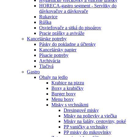
Hygienické vreckovky a vlhčené urietky
HORECA-gastro segment - Servítky do
dávkovačov a dávkovače
Rukavice
Rúška
Osviežovače a sitká do pisoárov
Pracie prášky a aviváže
Kancelárske potreby
Pásky do pokladne a účtenky
Kancelársky papier
Písacie potreby
Archivácia
Tlačivá
Gastro
Obaly na jedlo
Krabice na pizzu
Boxy a krabičky
Burger boxy
Menu boxy
Misky s vrchnákmi
Dresingové misky
Misky na polievky a viečka
Misky na šaláty, cestoviny, poké
PP vaničky a vrchnáky
PP misky do mikrovlnky