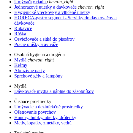
Umývačky riadu
chevron_right
Jednorazové utierky a dávkovače
chevron_right
Hygienické vreckovky a vlhčené urietky
HORECA-gastro segment - Servítky do dávkovačov a
dávkovače
Rukavice
Rúška
Osviežovače a sitká do pisoárov
Pracie prášky a aviváže
Osobná hygiena a drogéria
Mydlá
chevron_right
Krémy
Abrazívne pasty
Sprchové gély a šampóny
Mydlá
Dávkovače mydla a náplne do zásobníkov
Čistiace prostriedky
Umývacie a dezinfekčné prostriedky
Ošetrovanie povrchov
Handry, hubky, utierky, drôtenky
Metly, lopatky, zmetáky, vedrá
Toaletný papier