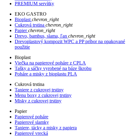
PREMIUM servítky
EKO GASTRO
Bioplast
chevron_right
Cukrová trstina
chevron_right
Papier
chevron_right
Drevo, bambus, slama, ľan
chevron_right
Drevoplastový kompozit WPC a PP príbor na opakované
použitie
Bioplast
Viečka na papierové poháre z CPLA
Tašky a sáčky vyrobené na báze škrobu
Poháre a misky z bioplastu PLA
Cukrová trstina
Taniere z cukrovej trstiny
Menu boxy z cukrovej trstiny
Misky z cukrovej trstiny
Papier
Papierové poháre
Papierové slamky
Taniere, tácky a misky z papiera
Papierové vrecká