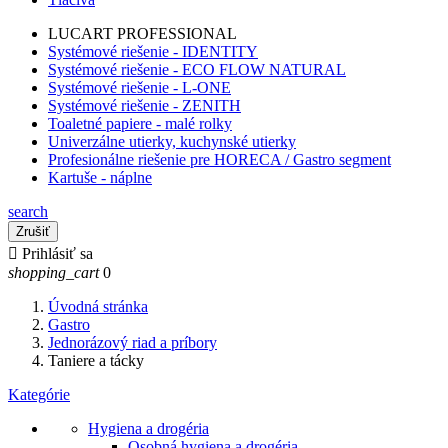
LUCART PROFESSIONAL
Systémové riešenie - IDENTITY
Systémové riešenie - ECO FLOW NATURAL
Systémové riešenie - L-ONE
Systémové riešenie - ZENITH
Toaletné papiere - malé rolky
Univerzálne utierky, kuchynské utierky
Profesionálne riešenie pre HORECA / Gastro segment
Kartuše - náplne
search
Zrušiť

Prihlásiť sa
shopping_cart
0
Úvodná stránka
Gastro
Jednorázový riad a príbory
Taniere a tácky
Kategórie
Hygiena a drogéria
Osobná hygiena a drogéria