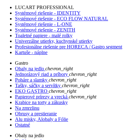
LUCART PROFESSIONAL
Systémové riešenie - IDENTITY
Systémové riešenie - ECO FLOW NATURAL
Systémové riešenie - L-ONE
Systémové riešenie - ZENITH
Toaletné papiere - malé rolky
Univerzálne utierky, kuchynské utierky
Profesionálne riešenie pre HORECA / Gastro segment
Kartuše - náplne
Gastro
Obaly na jedlo
chevron_right
Jednorázový riad a príbory
chevron_right
Poháre a slamky
chevron_right
Tašky, sáčky a servítky
chevron_right
EKO GASTRO
chevron_right
Papierové prírezy a vrecká
chevron_right
Krabice na torty a zákusky
Na zmrzlinu
Obrusy a prestieranie
Alu misky, Alobaly a Fólie
Ostatné
Obaly na jedlo