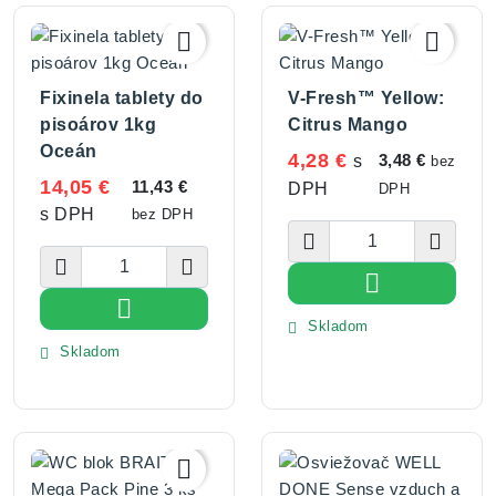


Fixinela tablety do
V-Fresh™ Yellow:
pisoárov 1kg
Citrus Mango
Oceán
4,28 €
3,48 €
s
bez
14,05 €
11,43 €
DPH
DPH
s DPH
bez DPH





Vložiť do koší

Vložiť do košíka
Skladom

Skladom

