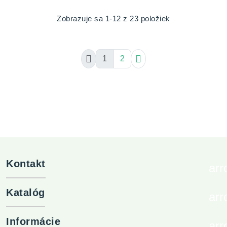
Zobrazuje sa 1-12 z 23 položiek


1
2
Kontakt
ar
Katalóg
ar
Informácie
ar