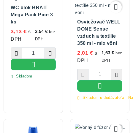

WC blok BRAIT
Mega Pack Pine 3
ks
Osviežovač WELL
DONE Sense
3,13 €
2,54 €
s
bez
vzduch a textílie
DPH
DPH
350 ml - mix vôní
2,01 €


1,63 €
s
bez
DPH
DPH

Vložiť do košíka


Skladom


Vložiť do koší
Skladom u dodávateľa - N

