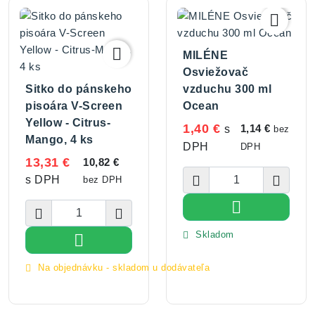


MILÉNE
Osviežovač
Sitko do pánskeho
vzduchu 300 ml
pisoára V-Screen
Ocean
Yellow - Citrus-
1,40 €
1,14 €
s
bez
Mango, 4 ks
DPH
DPH
13,31 €
10,82 €


s DPH
bez DPH

Vložiť do koší


Skladom


Vložiť do košíka
Na objednávku - skladom u dodávateľa
