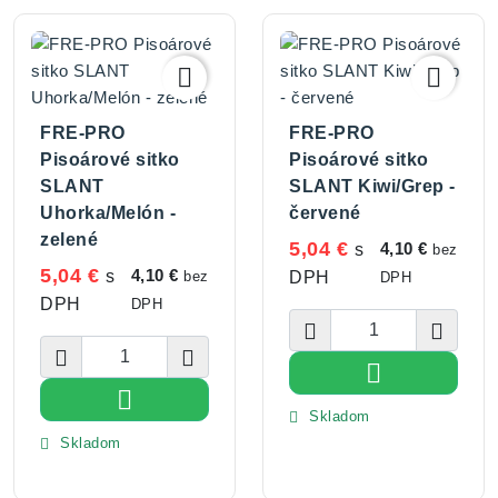


FRE-PRO
FRE-PRO
Pisoárové sitko
Pisoárové sitko
SLANT
SLANT Kiwi/Grep -
Uhorka/Melón -
červené
zelené
5,04 €
4,10 €
s
bez
5,04 €
4,10 €
s
bez
DPH
DPH
DPH
DPH





Vložiť do koší

Vložiť do košíka
Skladom

Skladom
