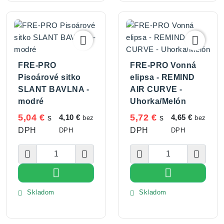


FRE-PRO
FRE-PRO Vonná
Pisoárové sitko
elipsa - REMIND
SLANT BAVLNA -
AIR CURVE -
modré
Uhorka/Melón
5,04 €
5,72 €
4,10 €
4,65 €
s
s
bez
bez
DPH
DPH
DPH
DPH






Vložiť do košíka
Vložiť do koší
Skladom
Skladom

