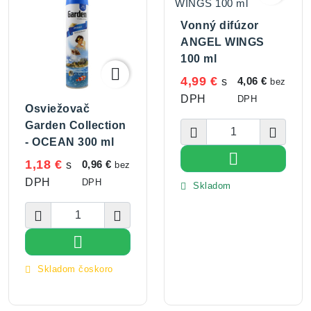
Vonný difúzor
ANGEL WINGS
100 ml

4,99 €
4,06 €
s
bez
DPH
DPH
Osviežovač
Garden Collection


- OCEAN 300 ml

Vložiť do koší
1,18 €
0,96 €
s
bez
DPH
DPH
Skladom




Vložiť do košíka
Skladom čoskoro
