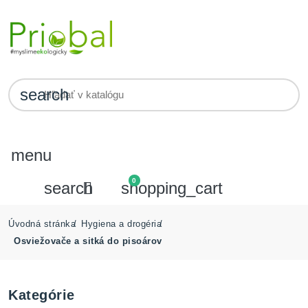
search
menu
0
search

shopping_cart
Úvodná stránka
Hygiena a drogéria
Osviežovače a sitká do pisoárov
Kategórie