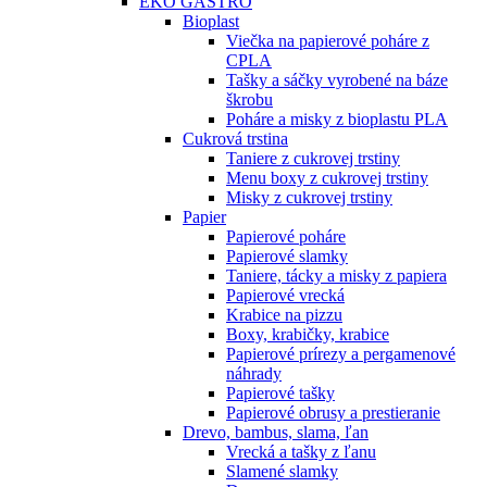
EKO GASTRO
Bioplast
Viečka na papierové poháre z
CPLA
Tašky a sáčky vyrobené na báze
škrobu
Poháre a misky z bioplastu PLA
Cukrová trstina
Taniere z cukrovej trstiny
Menu boxy z cukrovej trstiny
Misky z cukrovej trstiny
Papier
Papierové poháre
Papierové slamky
Taniere, tácky a misky z papiera
Papierové vrecká
Krabice na pizzu
Boxy, krabičky, krabice
Papierové prírezy a pergamenové
náhrady
Papierové tašky
Papierové obrusy a prestieranie
Drevo, bambus, slama, ľan
Vrecká a tašky z ľanu
Slamené slamky