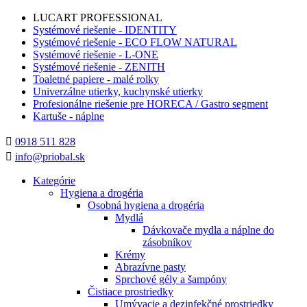
LUCART PROFESSIONAL
Systémové riešenie - IDENTITY
Systémové riešenie - ECO FLOW NATURAL
Systémové riešenie - L-ONE
Systémové riešenie - ZENITH
Toaletné papiere - malé rolky
Univerzálne utierky, kuchynské utierky
Profesionálne riešenie pre HORECA / Gastro segment
Kartuše - náplne

0918 511 828

info@priobal.sk
Kategórie
Hygiena a drogéria
Osobná hygiena a drogéria
Mydlá
Dávkovače mydla a náplne do
zásobníkov
Krémy
Abrazívne pasty
Sprchové gély a šampóny
Čistiace prostriedky
Umývacie a dezinfekčné prostriedky