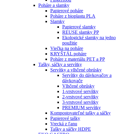
Poháre a slamky
Papierové poháre
Poháre z bioplastu PLA
Slamky
Papierové slamky
REUSE slamky PP
Ekologické slamky na jedno
použitie
Viečka na poháre
KRYŠTÁL poháre
Poháre z materiálu PET a PP
Tašky, sáčky a servítky
Servítky a vlhčené obrúsky
Servítky do dávkovačov a
dávkovače
Vlhčené obrúsky
1-vrstvové servítky
2-vrstvové servítky
3-vrstvové servítky
PREMIUM servítky
Kompostovateľné tašky a sáčky
Papierové tašky
Vrecká z ľanu
Tašky a sáčky HDPE