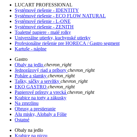
LUCART PROFESSIONAL
Systémové riešenie - IDENTITY
Systémové riešenie - ECO FLOW NATURAL
Systémové riešenie - L-ONE
Systémové riešenie - ZENITH
Toaletné papiere - malé rolky
Univerzálne utierky, kuchynské utierky
Profesionálne riešenie pre HORECA / Gastro segment
Kartuše - náplne
Gastro
Obaly na jedlo
chevron_right
Jednorázový riad a príbory
chevron_right
Poháre a slamky
chevron_right
Tašky, sáčky a servítky
chevron_right
EKO GASTRO
chevron_right
Papierové prírezy a vrecká
chevron_right
Krabice na torty a zákusky
Na zmrzlinu
Obrusy a prestieranie
Alu misky, Alobaly a Fólie
Ostatné
Obaly na jedlo
Krabice na pizzu