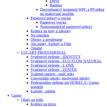
Drevo
Bambus
Drevoplastový kompozit WPC a PP príbor
na opakované použitie
Papierové prírezy a vrecká
Papierové vrecká
Nepremastiteľné papierové prírezy
Krabice na torty a zákusky
Na zmrzlinu
Obrusy a prestieranie
Alu misky, Alobaly a Fólie
Ostatné
LUCART PROFESSIONAL
Systémové riešenie - IDENTITY
Systémové riešenie - ECO FLOW NATURAL
Systémové riešenie - L-ONE
Systémové riešenie - ZENITH
Toaletné papiere - malé rolky
Univerzálne utierky, kuchynské utierky
Profesionálne riešenie pre HORECA / Gastro
segment
Kartuše - náplne
Gastro
Obaly na jedlo
Krabice na pizzu