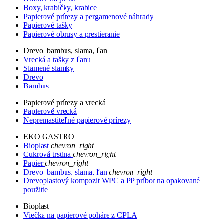
Boxy, krabičky, krabice
Papierové prírezy a pergamenové náhrady
Papierové tašky
Papierové obrusy a prestieranie
Drevo, bambus, slama, ľan
Vrecká a tašky z ľanu
Slamené slamky
Drevo
Bambus
Papierové prírezy a vrecká
Papierové vrecká
Nepremastiteľné papierové prírezy
EKO GASTRO
Bioplast
chevron_right
Cukrová trstina
chevron_right
Papier
chevron_right
Drevo, bambus, slama, ľan
chevron_right
Drevoplastový kompozit WPC a PP príbor na opakované
použitie
Bioplast
Viečka na papierové poháre z CPLA