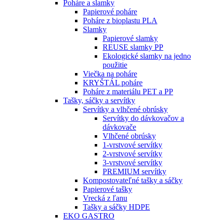
Poháre a slamky
Papierové poháre
Poháre z bioplastu PLA
Slamky
Papierové slamky
REUSE slamky PP
Ekologické slamky na jedno
použitie
Viečka na poháre
KRYŠTÁL poháre
Poháre z materiálu PET a PP
Tašky, sáčky a servítky
Servítky a vlhčené obrúsky
Servítky do dávkovačov a
dávkovače
Vlhčené obrúsky
1-vrstvové servítky
2-vrstvové servítky
3-vrstvové servítky
PREMIUM servítky
Kompostovateľné tašky a sáčky
Papierové tašky
Vrecká z ľanu
Tašky a sáčky HDPE
EKO GASTRO