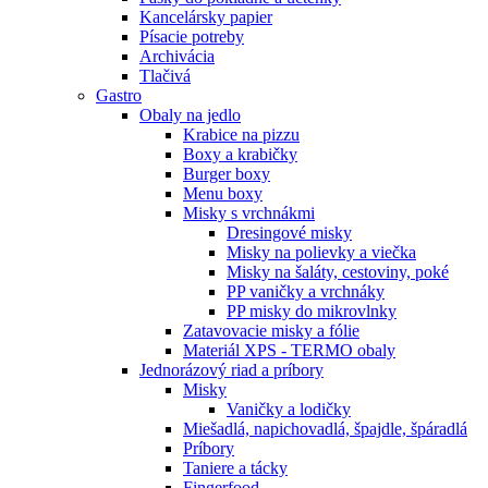
Kancelársky papier
Písacie potreby
Archivácia
Tlačivá
Gastro
Obaly na jedlo
Krabice na pizzu
Boxy a krabičky
Burger boxy
Menu boxy
Misky s vrchnákmi
Dresingové misky
Misky na polievky a viečka
Misky na šaláty, cestoviny, poké
PP vaničky a vrchnáky
PP misky do mikrovlnky
Zatavovacie misky a fólie
Materiál XPS - TERMO obaly
Jednorázový riad a príbory
Misky
Vaničky a lodičky
Miešadlá, napichovadlá, špajdle, špáradlá
Príbory
Taniere a tácky
Fingerfood