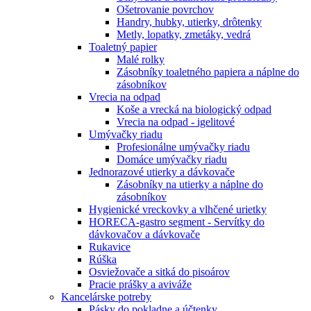
Ošetrovanie povrchov
Handry, hubky, utierky, drôtenky
Metly, lopatky, zmetáky, vedrá
Toaletný papier
Malé rolky
Zásobníky toaletného papiera a náplne do
zásobníkov
Vrecia na odpad
Koše a vrecká na biologický odpad
Vrecia na odpad - igelitové
Umývačky riadu
Profesionálne umývačky riadu
Domáce umývačky riadu
Jednorazové utierky a dávkovače
Zásobníky na utierky a náplne do
zásobníkov
Hygienické vreckovky a vlhčené urietky
HORECA-gastro segment - Servítky do
dávkovačov a dávkovače
Rukavice
Rúška
Osviežovače a sitká do pisoárov
Pracie prášky a aviváže
Kancelárske potreby
Pásky do pokladne a účtenky