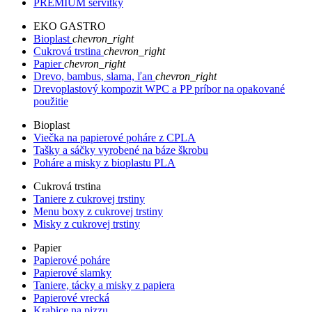
PREMIUM servítky
EKO GASTRO
Bioplast
chevron_right
Cukrová trstina
chevron_right
Papier
chevron_right
Drevo, bambus, slama, ľan
chevron_right
Drevoplastový kompozit WPC a PP príbor na opakované
použitie
Bioplast
Viečka na papierové poháre z CPLA
Tašky a sáčky vyrobené na báze škrobu
Poháre a misky z bioplastu PLA
Cukrová trstina
Taniere z cukrovej trstiny
Menu boxy z cukrovej trstiny
Misky z cukrovej trstiny
Papier
Papierové poháre
Papierové slamky
Taniere, tácky a misky z papiera
Papierové vrecká
Krabice na pizzu