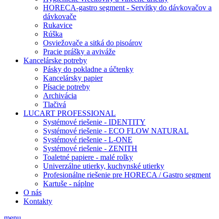
HORECA-gastro segment - Servítky do dávkovačov a
dávkovače
Rukavice
Rúška
Osviežovače a sitká do pisoárov
Pracie prášky a aviváže
Kancelárske potreby
Pásky do pokladne a účtenky
Kancelársky papier
Písacie potreby
Archivácia
Tlačivá
LUCART PROFESSIONAL
Systémové riešenie - IDENTITY
Systémové riešenie - ECO FLOW NATURAL
Systémové riešenie - L-ONE
Systémové riešenie - ZENITH
Toaletné papiere - malé rolky
Univerzálne utierky, kuchynské utierky
Profesionálne riešenie pre HORECA / Gastro segment
Kartuše - náplne
O nás
Kontakty
menu