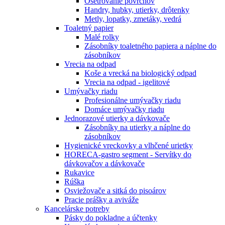
Ošetrovanie povrchov
Handry, hubky, utierky, drôtenky
Metly, lopatky, zmetáky, vedrá
Toaletný papier
Malé rolky
Zásobníky toaletného papiera a náplne do
zásobníkov
Vrecia na odpad
Koše a vrecká na biologický odpad
Vrecia na odpad - igelitové
Umývačky riadu
Profesionálne umývačky riadu
Domáce umývačky riadu
Jednorazové utierky a dávkovače
Zásobníky na utierky a náplne do
zásobníkov
Hygienické vreckovky a vlhčené urietky
HORECA-gastro segment - Servítky do
dávkovačov a dávkovače
Rukavice
Rúška
Osviežovače a sitká do pisoárov
Pracie prášky a aviváže
Kancelárske potreby
Pásky do pokladne a účtenky