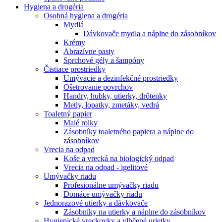
Hygiena a drogéria
Osobná hygiena a drogéria
Mydlá
Dávkovače mydla a náplne do zásobníkov
Krémy
Abrazívne pasty
Sprchové gély a šampóny
Čistiace prostriedky
Umývacie a dezinfekčné prostriedky
Ošetrovanie povrchov
Handry, hubky, utierky, drôtenky
Metly, lopatky, zmetáky, vedrá
Toaletný papier
Malé rolky
Zásobníky toaletného papiera a náplne do
zásobníkov
Vrecia na odpad
Koše a vrecká na biologický odpad
Vrecia na odpad - igelitové
Umývačky riadu
Profesionálne umývačky riadu
Domáce umývačky riadu
Jednorazové utierky a dávkovače
Zásobníky na utierky a náplne do zásobníkov
Hygienické vreckovky a vlhčené urietky