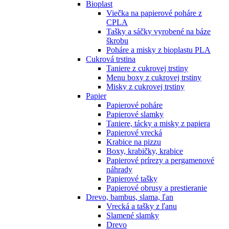
Bioplast
Viečka na papierové poháre z
CPLA
Tašky a sáčky vyrobené na báze
škrobu
Poháre a misky z bioplastu PLA
Cukrová trstina
Taniere z cukrovej trstiny
Menu boxy z cukrovej trstiny
Misky z cukrovej trstiny
Papier
Papierové poháre
Papierové slamky
Taniere, tácky a misky z papiera
Papierové vrecká
Krabice na pizzu
Boxy, krabičky, krabice
Papierové prírezy a pergamenové
náhrady
Papierové tašky
Papierové obrusy a prestieranie
Drevo, bambus, slama, ľan
Vrecká a tašky z ľanu
Slamené slamky
Drevo