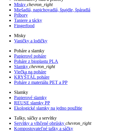
Misky
chevron_right
Miešadlá, napichovadlá, špajdle, špáradlá
Príbory
Taniere a tácky
Fingerfood
Misky
Vaničky a lodičky
Poháre a slamky
Papierové poháre
Poháre z bioplastu PLA
Slamky
chevron_right
Viečka na poháre
KRYŠTÁL poháre
Poháre z materiálu PET a PP
Slamky
Papierové slamky
REUSE slamky PP
Ekologické slamky na jedno použitie
Tašky, sáčky a servítky
Servítky a vlhčené obrúsky
chevron_right
Kompostovateľné tašky a sáčky