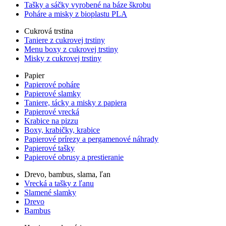
Tašky a sáčky vyrobené na báze škrobu
Poháre a misky z bioplastu PLA
Cukrová trstina
Taniere z cukrovej trstiny
Menu boxy z cukrovej trstiny
Misky z cukrovej trstiny
Papier
Papierové poháre
Papierové slamky
Taniere, tácky a misky z papiera
Papierové vrecká
Krabice na pizzu
Boxy, krabičky, krabice
Papierové prírezy a pergamenové náhrady
Papierové tašky
Papierové obrusy a prestieranie
Drevo, bambus, slama, ľan
Vrecká a tašky z ľanu
Slamené slamky
Drevo
Bambus