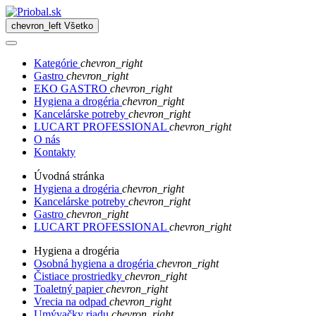
chevron_left
Všetko
Kategórie
chevron_right
Gastro
chevron_right
EKO GASTRO
chevron_right
Hygiena a drogéria
chevron_right
Kancelárske potreby
chevron_right
LUCART PROFESSIONAL
chevron_right
O nás
Kontakty
Úvodná stránka
Hygiena a drogéria
chevron_right
Kancelárske potreby
chevron_right
Gastro
chevron_right
LUCART PROFESSIONAL
chevron_right
Hygiena a drogéria
Osobná hygiena a drogéria
chevron_right
Čistiace prostriedky
chevron_right
Toaletný papier
chevron_right
Vrecia na odpad
chevron_right
Umývačky riadu
chevron_right