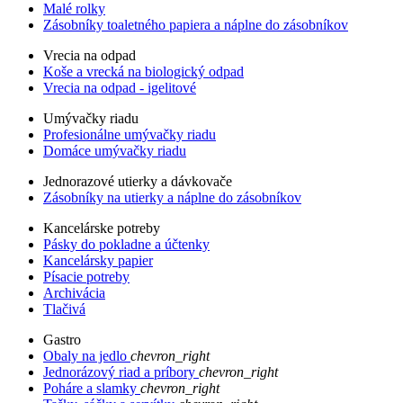
Malé rolky
Zásobníky toaletného papiera a náplne do zásobníkov
Vrecia na odpad
Koše a vrecká na biologický odpad
Vrecia na odpad - igelitové
Umývačky riadu
Profesionálne umývačky riadu
Domáce umývačky riadu
Jednorazové utierky a dávkovače
Zásobníky na utierky a náplne do zásobníkov
Kancelárske potreby
Pásky do pokladne a účtenky
Kancelársky papier
Písacie potreby
Archivácia
Tlačivá
Gastro
Obaly na jedlo
chevron_right
Jednorázový riad a príbory
chevron_right
Poháre a slamky
chevron_right