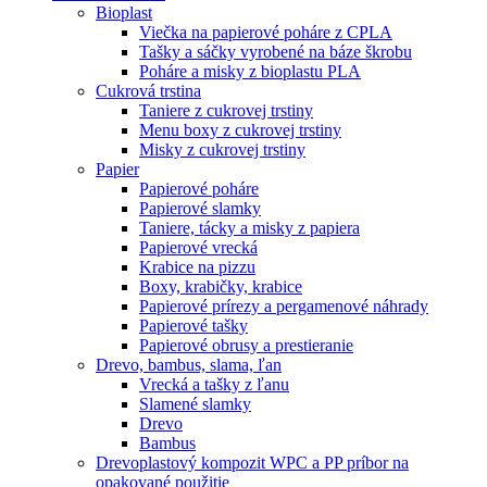
Bioplast
Viečka na papierové poháre z CPLA
Tašky a sáčky vyrobené na báze škrobu
Poháre a misky z bioplastu PLA
Cukrová trstina
Taniere z cukrovej trstiny
Menu boxy z cukrovej trstiny
Misky z cukrovej trstiny
Papier
Papierové poháre
Papierové slamky
Taniere, tácky a misky z papiera
Papierové vrecká
Krabice na pizzu
Boxy, krabičky, krabice
Papierové prírezy a pergamenové náhrady
Papierové tašky
Papierové obrusy a prestieranie
Drevo, bambus, slama, ľan
Vrecká a tašky z ľanu
Slamené slamky
Drevo
Bambus
Drevoplastový kompozit WPC a PP príbor na
opakované použitie