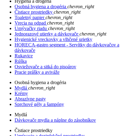
Hygiena a drogéria
Osobná hygiena a drogéria
chevron_right
Čistiace prostriedky
chevron_right
Toaletný papier
chevron_right
Vrecia na odpad
chevron_right
Umývačky riadu
chevron_right
Jednorazové utierky a dávkovače
chevron_right
Hygienické vreckovky a vlhčené urietky
HORECA-gastro segment - Servítky do dávkovačov a
dávkovače
Rukavice
Rúška
Osviežovače a sitká do pisoárov
Pracie prášky a aviváže
Osobná hygiena a drogéria
Mydlá
chevron_right
Krémy
Abrazívne pasty
Sprchové gély a šampóny
Mydlá
Dávkovače mydla a náplne do zásobníkov
Čistiace prostriedky
Umývacie a dezinfekčné prostriedky