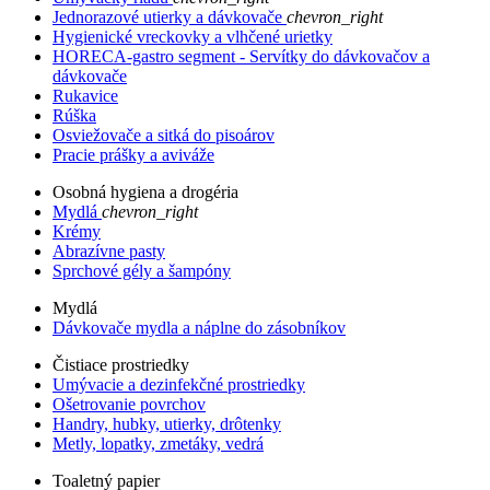
Jednorazové utierky a dávkovače
chevron_right
Hygienické vreckovky a vlhčené urietky
HORECA-gastro segment - Servítky do dávkovačov a
dávkovače
Rukavice
Rúška
Osviežovače a sitká do pisoárov
Pracie prášky a aviváže
Osobná hygiena a drogéria
Mydlá
chevron_right
Krémy
Abrazívne pasty
Sprchové gély a šampóny
Mydlá
Dávkovače mydla a náplne do zásobníkov
Čistiace prostriedky
Umývacie a dezinfekčné prostriedky
Ošetrovanie povrchov
Handry, hubky, utierky, drôtenky
Metly, lopatky, zmetáky, vedrá
Toaletný papier