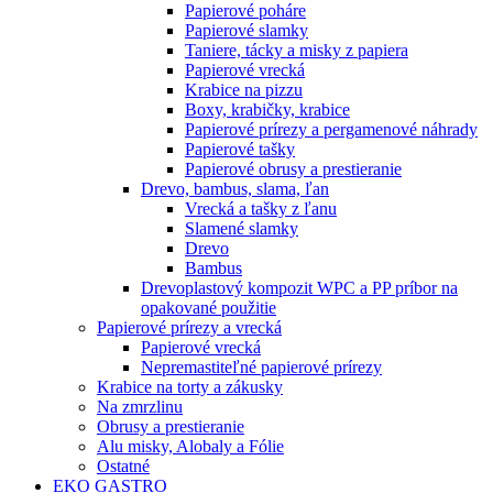
Papierové poháre
Papierové slamky
Taniere, tácky a misky z papiera
Papierové vrecká
Krabice na pizzu
Boxy, krabičky, krabice
Papierové prírezy a pergamenové náhrady
Papierové tašky
Papierové obrusy a prestieranie
Drevo, bambus, slama, ľan
Vrecká a tašky z ľanu
Slamené slamky
Drevo
Bambus
Drevoplastový kompozit WPC a PP príbor na
opakované použitie
Papierové prírezy a vrecká
Papierové vrecká
Nepremastiteľné papierové prírezy
Krabice na torty a zákusky
Na zmrzlinu
Obrusy a prestieranie
Alu misky, Alobaly a Fólie
Ostatné
EKO GASTRO