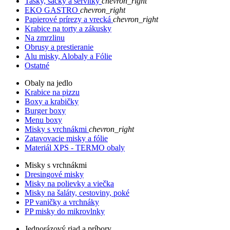
Tašky, sáčky a servítky
chevron_right
EKO GASTRO
chevron_right
Papierové prírezy a vrecká
chevron_right
Krabice na torty a zákusky
Na zmrzlinu
Obrusy a prestieranie
Alu misky, Alobaly a Fólie
Ostatné
Obaly na jedlo
Krabice na pizzu
Boxy a krabičky
Burger boxy
Menu boxy
Misky s vrchnákmi
chevron_right
Zatavovacie misky a fólie
Materiál XPS - TERMO obaly
Misky s vrchnákmi
Dresingové misky
Misky na polievky a viečka
Misky na šaláty, cestoviny, poké
PP vaničky a vrchnáky
PP misky do mikrovlnky
Jednorázový riad a príbory