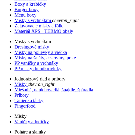
Boxy a krabičky
Burger boxy
Menu boxy
Misky s vrchnákmi
chevron_right
Zatavovacie misky a fólie
Materiál XPS - TERMO obaly
Misky s vrchnákmi
Dresingové misky
Misky na polievky a viečka
Misky na šaláty, cestoviny, poké
PP vaničky a vrchnáky
PP misky do mikrovlnky
Jednorázový riad a príbory
Misky
chevron_right
Miešadlá, napichovadlá, špajdle, špáradlá
Príbory
Taniere a tácky
Fingerfood
Misky
Vaničky a lodičky
Poháre a slamky