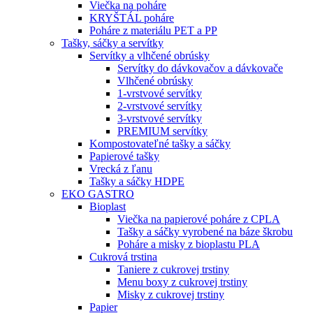
Viečka na poháre
KRYŠTÁL poháre
Poháre z materiálu PET a PP
Tašky, sáčky a servítky
Servítky a vlhčené obrúsky
Servítky do dávkovačov a dávkovače
Vlhčené obrúsky
1-vrstvové servítky
2-vrstvové servítky
3-vrstvové servítky
PREMIUM servítky
Kompostovateľné tašky a sáčky
Papierové tašky
Vrecká z ľanu
Tašky a sáčky HDPE
EKO GASTRO
Bioplast
Viečka na papierové poháre z CPLA
Tašky a sáčky vyrobené na báze škrobu
Poháre a misky z bioplastu PLA
Cukrová trstina
Taniere z cukrovej trstiny
Menu boxy z cukrovej trstiny
Misky z cukrovej trstiny
Papier