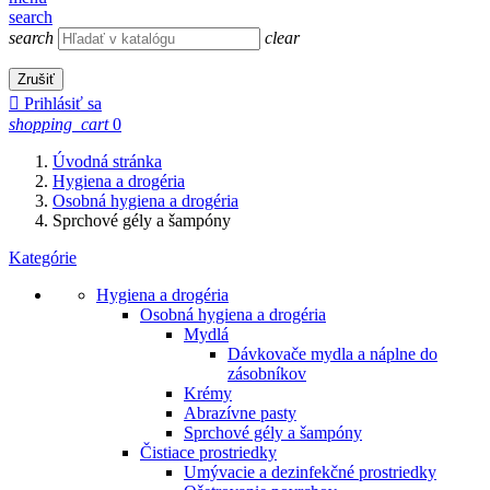
search
search
clear
Zrušiť

Prihlásiť sa
shopping_cart
0
Úvodná stránka
Hygiena a drogéria
Osobná hygiena a drogéria
Sprchové gély a šampóny
Kategórie
Hygiena a drogéria
Osobná hygiena a drogéria
Mydlá
Dávkovače mydla a náplne do
zásobníkov
Krémy
Abrazívne pasty
Sprchové gély a šampóny
Čistiace prostriedky
Umývacie a dezinfekčné prostriedky