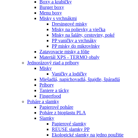
Boxy a krabičky
Burger boxy
Menu boxy
Misky s vrchnákmi
Dresingové misky
Misky na polievky a viečka
Misky na šaláty, cestoviny, poké
PP vaničky a vrchnáky
PP misky do mikrovlnky
Zatavovacie misky a fólie
Materiál XPS - TERMO obaly
Jednorázový riad a príbory
Misky
Vaničky a lodičky
Miešadlá, napichovadlá, špajdle, špáradlá
Príbory
Taniere a tácky
Fingerfood
Poháre a slamky
Papierové poháre
Poháre z bioplastu PLA
Slamky
Papierové slamky
REUSE slamky PP
Ekologické slamky na jedno použitie