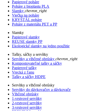
Papierové poháre
Poháre z bioplastu PLA
Slamky
chevron_right
Viečka na poháre
KRYŠTÁL poháre
Poháre z materiálu PET a PP
Slamky
Papierové slamky
REUSE slamky PP
Ekologické slamky na jedno použitie
Tašky, sáčky a servítky
Servítky a vlhčené obrúsky
chevron_right
Kompostovateľné tašky a sáčky
Papierové tašky
Vrecká z ľanu
Tašky a sáčky HDPE
Servítky a vlhčené obrúsky
Servítky do dávkovačov a dávkovače
Vlhčené obrúsky
1-vrstvové servítky
2-vrstvové servítky
3-vrstvové servítky