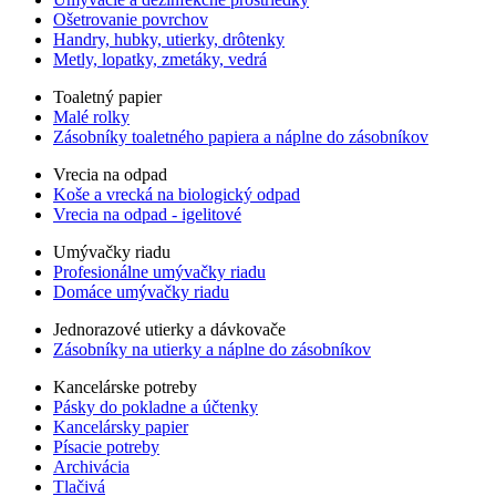
Ošetrovanie povrchov
Handry, hubky, utierky, drôtenky
Metly, lopatky, zmetáky, vedrá
Toaletný papier
Malé rolky
Zásobníky toaletného papiera a náplne do zásobníkov
Vrecia na odpad
Koše a vrecká na biologický odpad
Vrecia na odpad - igelitové
Umývačky riadu
Profesionálne umývačky riadu
Domáce umývačky riadu
Jednorazové utierky a dávkovače
Zásobníky na utierky a náplne do zásobníkov
Kancelárske potreby
Pásky do pokladne a účtenky
Kancelársky papier
Písacie potreby
Archivácia
Tlačivá