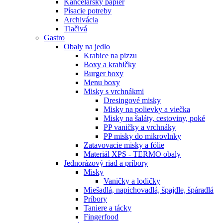
Kancelársky papier
Písacie potreby
Archivácia
Tlačivá
Gastro
Obaly na jedlo
Krabice na pizzu
Boxy a krabičky
Burger boxy
Menu boxy
Misky s vrchnákmi
Dresingové misky
Misky na polievky a viečka
Misky na šaláty, cestoviny, poké
PP vaničky a vrchnáky
PP misky do mikrovlnky
Zatavovacie misky a fólie
Materiál XPS - TERMO obaly
Jednorázový riad a príbory
Misky
Vaničky a lodičky
Miešadlá, napichovadlá, špajdle, špáradlá
Príbory
Taniere a tácky
Fingerfood