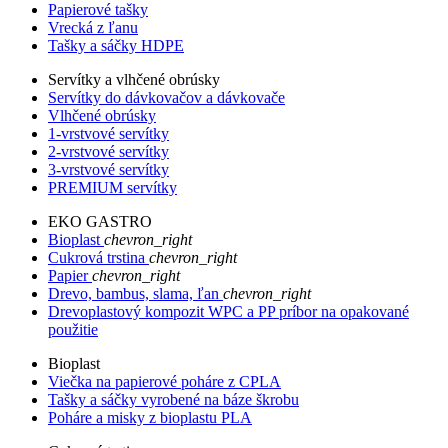
Papierové tašky
Vrecká z ľanu
Tašky a sáčky HDPE
Servítky a vlhčené obrúsky
Servítky do dávkovačov a dávkovače
Vlhčené obrúsky
1-vrstvové servítky
2-vrstvové servítky
3-vrstvové servítky
PREMIUM servítky
EKO GASTRO
Bioplast
chevron_right
Cukrová trstina
chevron_right
Papier
chevron_right
Drevo, bambus, slama, ľan
chevron_right
Drevoplastový kompozit WPC a PP príbor na opakované
použitie
Bioplast
Viečka na papierové poháre z CPLA
Tašky a sáčky vyrobené na báze škrobu
Poháre a misky z bioplastu PLA