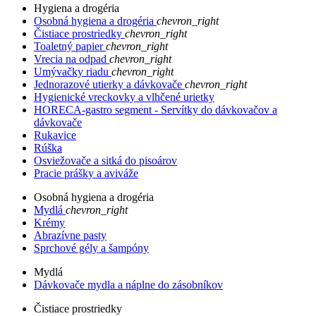
Hygiena a drogéria
Osobná hygiena a drogéria
chevron_right
Čistiace prostriedky
chevron_right
Toaletný papier
chevron_right
Vrecia na odpad
chevron_right
Umývačky riadu
chevron_right
Jednorazové utierky a dávkovače
chevron_right
Hygienické vreckovky a vlhčené urietky
HORECA-gastro segment - Servítky do dávkovačov a
dávkovače
Rukavice
Rúška
Osviežovače a sitká do pisoárov
Pracie prášky a aviváže
Osobná hygiena a drogéria
Mydlá
chevron_right
Krémy
Abrazívne pasty
Sprchové gély a šampóny
Mydlá
Dávkovače mydla a náplne do zásobníkov
Čistiace prostriedky