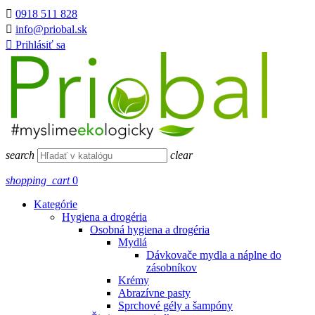

0918 511 828

info@priobal.sk

Prihlásiť sa
search
clear
shopping_cart
0
Kategórie
Hygiena a drogéria
Osobná hygiena a drogéria
Mydlá
Dávkovače mydla a náplne do
zásobníkov
Krémy
Abrazívne pasty
Sprchové gély a šampóny