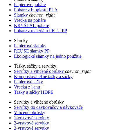
Papierové poháre
Poháre z bioplastu PLA
Slamky
chevron_right
Viečka na poháre
KRYŠTÁL poháre
Poháre z materiálu PET a PP
Slamky
Papierové slamky
REUSE slamky PP
Ekologické slamky na jedno použitie
Tašky, sáčky a servítky
Servítky a vlhčené obrúsky
chevron_right
Kompostovateľné tašky a sáčky
Papierové tašky
Vrecká z ľanu
Tašky a sáčky HDPE
Servítky a vlhčené obrúsky
Servítky do dávkovačov a dávkovače
Vlhčené obrúsky
1-vrstvové servítky
2-vrstvové servítky
3-vrstvové servítky