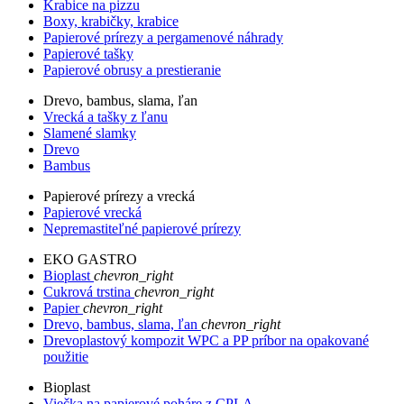
Krabice na pizzu
Boxy, krabičky, krabice
Papierové prírezy a pergamenové náhrady
Papierové tašky
Papierové obrusy a prestieranie
Drevo, bambus, slama, ľan
Vrecká a tašky z ľanu
Slamené slamky
Drevo
Bambus
Papierové prírezy a vrecká
Papierové vrecká
Nepremastiteľné papierové prírezy
EKO GASTRO
Bioplast
chevron_right
Cukrová trstina
chevron_right
Papier
chevron_right
Drevo, bambus, slama, ľan
chevron_right
Drevoplastový kompozit WPC a PP príbor na opakované
použitie
Bioplast
Viečka na papierové poháre z CPLA