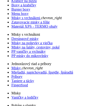
Krabice na pizzu
Boxy a krabičky
Burger boxy
Menu boxy
Misky s vrchnákmi
chevron_right
Zatavovacie misky a fólie
Materiál XPS - TERMO obaly
Misky s vrchnákmi
Dresingové misky
Misky na polievky a viečka
Misky na šaláty, cestoviny, poké
PP vaničky a vrchnáky
PP misky do mikrovlnky
Jednorázový riad a príbory
Misky
chevron_right
Miešadlá, napichovadlá, špajdle, špáradlá
Príbory
Taniere a tácky
Fingerfood
Misky
Vaničky a lodičky
Poháre a slamky