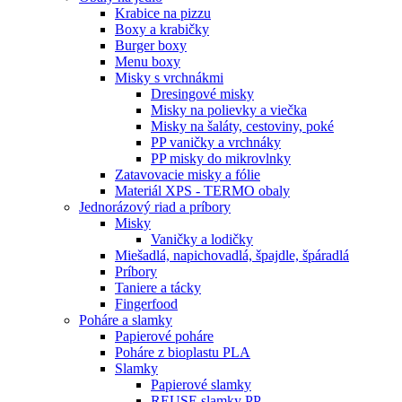
Krabice na pizzu
Boxy a krabičky
Burger boxy
Menu boxy
Misky s vrchnákmi
Dresingové misky
Misky na polievky a viečka
Misky na šaláty, cestoviny, poké
PP vaničky a vrchnáky
PP misky do mikrovlnky
Zatavovacie misky a fólie
Materiál XPS - TERMO obaly
Jednorázový riad a príbory
Misky
Vaničky a lodičky
Miešadlá, napichovadlá, špajdle, špáradlá
Príbory
Taniere a tácky
Fingerfood
Poháre a slamky
Papierové poháre
Poháre z bioplastu PLA
Slamky
Papierové slamky
REUSE slamky PP