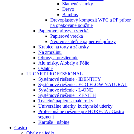
Slamené slamky
Drevo
Bambus
Drevoplastový kompozit WPC a PP príbor
na opakované použitie
Papierové prírezy a vrecká
Papierové vrecká
Nepremastiteľné papierové prírezy
Krabice na torty a zákusky
Na zmrzlinu
Obrusy a prestieranie
Alu misky, Alobaly a Fólie
Ostatné
LUCART PROFESSIONAL
Systémové riešenie - IDENTITY
Systémové riešenie - ECO FLOW NATURAL
Systémové riešenie - L-ONE
Systémové riešenie - ZENITH
Toaletné papiere - malé rolky
Univerzálne utierky, kuchynské utierky
Profesionálne riešenie pre HORECA / Gastro
segment
Kartuše - náplne
Gastro
Obaly na jedlo