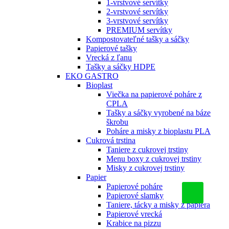
1-vrstvové servítky
2-vrstvové servítky
3-vrstvové servítky
PREMIUM servítky
Kompostovateľné tašky a sáčky
Papierové tašky
Vrecká z ľanu
Tašky a sáčky HDPE
EKO GASTRO
Bioplast
Viečka na papierové poháre z
CPLA
Tašky a sáčky vyrobené na báze
škrobu
Poháre a misky z bioplastu PLA
Cukrová trstina
Taniere z cukrovej trstiny
Menu boxy z cukrovej trstiny
Misky z cukrovej trstiny
Papier
Papierové poháre
Papierové slamky
Taniere, tácky a misky z papiera
Papierové vrecká
Krabice na pizzu