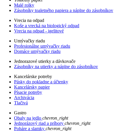
Malé rolky
Zásobníky toaletného papiera a náplne do zásobníkov
Vrecia na odpad
Koše a vrecká na biologický odpad
Vrecia na odpad - igelitové
Umývačky riadu
Profesionálne umývačky riadu
Domáce umývačky riadu
Jednorazové utierky a dávkovače
Zásobníky na utierky a náplne do zásobníkov
Kancelárske potreby
Pásky do pokladne a účtenky
Kancelársky papier
Písacie potreby
Archivácia
Tlačivá
Gastro
Obaly na jedlo
chevron_right
Jednorázový riad a príbory
chevron_right
Poháre a slamky
chevron_right