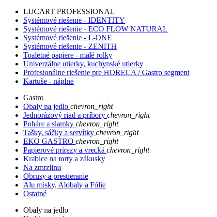
LUCART PROFESSIONAL
Systémové riešenie - IDENTITY
Systémové riešenie - ECO FLOW NATURAL
Systémové riešenie - L-ONE
Systémové riešenie - ZENITH
Toaletné papiere - malé rolky
Univerzálne utierky, kuchynské utierky
Profesionálne riešenie pre HORECA / Gastro segment
Kartuše - náplne
Gastro
Obaly na jedlo
chevron_right
Jednorázový riad a príbory
chevron_right
Poháre a slamky
chevron_right
Tašky, sáčky a servítky
chevron_right
EKO GASTRO
chevron_right
Papierové prírezy a vrecká
chevron_right
Krabice na torty a zákusky
Na zmrzlinu
Obrusy a prestieranie
Alu misky, Alobaly a Fólie
Ostatné
Obaly na jedlo