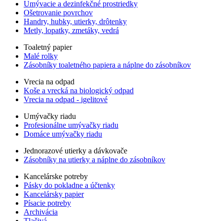
Umývacie a dezinfekčné prostriedky
Ošetrovanie povrchov
Handry, hubky, utierky, drôtenky
Metly, lopatky, zmetáky, vedrá
Toaletný papier
Malé rolky
Zásobníky toaletného papiera a náplne do zásobníkov
Vrecia na odpad
Koše a vrecká na biologický odpad
Vrecia na odpad - igelitové
Umývačky riadu
Profesionálne umývačky riadu
Domáce umývačky riadu
Jednorazové utierky a dávkovače
Zásobníky na utierky a náplne do zásobníkov
Kancelárske potreby
Pásky do pokladne a účtenky
Kancelársky papier
Písacie potreby
Archivácia
Tlačivá