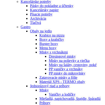
Kancelárske potreby
Pásky do pokladne a účtenky
Kancelársky papier
Písacie potreby
Archivácia
Tlačivá
Gastro
Obaly na jedlo
Krabice na pizzu
Boxy a krabičky
Burger boxy
Menu boxy
Misky s vrchnákmi
Dresingové misky
Misky na polievky a viečka
Misky na šaláty, cestoviny, poké
PP vaničky a vrchnáky
PP misky do mikrovlnky
Zatavovacie misky a fólie
Materiál XPS - TERMO obaly
Jednorázový riad a príbory
Misky
Vaničky a lodičky
Miešadlá, napichovadlá, špajdle, špáradlá
Príbory