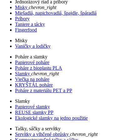
Jednorázový riad a príbory
Misky
chevron_right
Miešadlá, napichovadlá, špajdle, špáradlá
Príbory
Taniere a tácky
Fingerfood
Misky
Vaničky a lodičky
Poháre a slamky
Papierové poháre
Poháre z bioplastu PLA
Slamky
chevron_right
Viečka na poháre
KRYŠTÁL poháre
Poháre z materiálu PET a PP
Slamky
Papierové slamky
REUSE slamky PP
Ekologické slamky na jedno použitie
Tašky, sáčky a servítky
Servítky a vlhčené obrúsky
chevron_right
Kompostovateľné tašky a sáčky