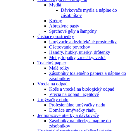
Mydlá
Dávkovače mydla a náplne do
zásobníkov
Krémy
Abrazívne pasty
Sprchové gély a šampóny
Čistiace prostriedky
Umývacie a dezinfekčné prostriedky
Ošetrovanie povrchov
Handry, hubky, utierky, drôtenky
Metly, lopatky, zmetáky, vedrá
Toaletný papier
Malé rolky
Zásobníky toaletného papiera a náplne do
zásobníkov
Vrecia na odpad
Koše a vrecká na biologický odpad
Vrecia na odpad - igelitové
Umývačky riadu
Profesionálne umývačky riadu
Domáce umývačky riadu
Jednorazové utierky a dávkovače
Zásobníky na utierky a náplne do
zásobníkov