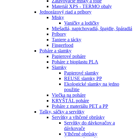
Zatavovacie misky a fólie
Materiál XPS - TERMO obaly
Jednorázový riad a príbory
Misky
Vaničky a lodičky
Miešadlá, napichovadlá, špajdle, špáradlá
Príbory
Taniere a tácky
Fingerfood
Poháre a slamky
Papierové poháre
Poháre z bioplastu PLA
Slamky
Papierové slamky
REUSE slamky PP
Ekologické slamky na jedno
použitie
Viečka na poháre
KRYŠTÁL poháre
Poháre z materiálu PET a PP
Tašky, sáčky a servítky
Servítky a vlhčené obrúsky
Servítky do dávkovačov a
dávkovače
Vlhčené obrúsky