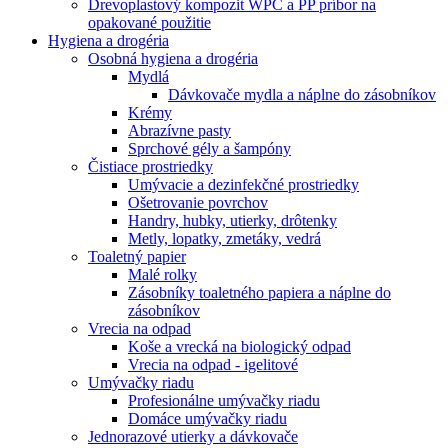
Drevoplastový kompozit WPC a PP príbor na
opakované použitie
Hygiena a drogéria
Osobná hygiena a drogéria
Mydlá
Dávkovače mydla a náplne do zásobníkov
Krémy
Abrazívne pasty
Sprchové gély a šampóny
Čistiace prostriedky
Umývacie a dezinfekčné prostriedky
Ošetrovanie povrchov
Handry, hubky, utierky, drôtenky
Metly, lopatky, zmetáky, vedrá
Toaletný papier
Malé rolky
Zásobníky toaletného papiera a náplne do
zásobníkov
Vrecia na odpad
Koše a vrecká na biologický odpad
Vrecia na odpad - igelitové
Umývačky riadu
Profesionálne umývačky riadu
Domáce umývačky riadu
Jednorazové utierky a dávkovače