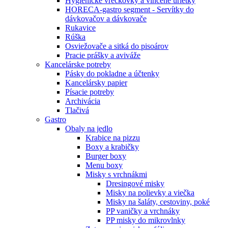
Hygienické vreckovky a vlhčené urietky
HORECA-gastro segment - Servítky do
dávkovačov a dávkovače
Rukavice
Rúška
Osviežovače a sitká do pisoárov
Pracie prášky a aviváže
Kancelárske potreby
Pásky do pokladne a účtenky
Kancelársky papier
Písacie potreby
Archivácia
Tlačivá
Gastro
Obaly na jedlo
Krabice na pizzu
Boxy a krabičky
Burger boxy
Menu boxy
Misky s vrchnákmi
Dresingové misky
Misky na polievky a viečka
Misky na šaláty, cestoviny, poké
PP vaničky a vrchnáky
PP misky do mikrovlnky