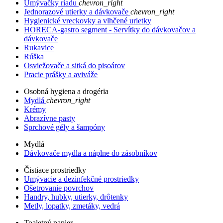
Umývačky riadu
chevron_right
Jednorazové utierky a dávkovače
chevron_right
Hygienické vreckovky a vlhčené urietky
HORECA-gastro segment - Servítky do dávkovačov a
dávkovače
Rukavice
Rúška
Osviežovače a sitká do pisoárov
Pracie prášky a aviváže
Osobná hygiena a drogéria
Mydlá
chevron_right
Krémy
Abrazívne pasty
Sprchové gély a šampóny
Mydlá
Dávkovače mydla a náplne do zásobníkov
Čistiace prostriedky
Umývacie a dezinfekčné prostriedky
Ošetrovanie povrchov
Handry, hubky, utierky, drôtenky
Metly, lopatky, zmetáky, vedrá
Toaletný papier