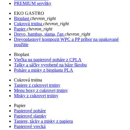
PREMIUM servítky
EKO GASTRO
Bioplast
chevron_right
Cukrová trstina
chevron_right
Papier
chevron_right
Drevo, bambus, slama, ľan
chevron_right
Drevoplastový kompozit WPC a PP príbor na opakované
použitie
Bioplast
Viečka na papierové poháre z CPLA
Tašky a sáčky vyrobené na báze škrobu
Poháre a misky z bioplastu PLA
Cukrová trstina
Taniere z cukrovej trstiny
Menu boxy z cukrovej trstiny
Misky z cukrovej trstiny
Papier
Papierové poháre
Papierové slamky
Taniere, tácky a misky z papiera
Papierové vrecká