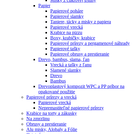
Misky z cukrovej trstiny
Papier
Papierové poháre
Papierové slamky
Taniere, tácky a misky z papiera
Papierové vrecká
Krabice na pizzu
Boxy, krabičky, krabice
Papierové prírezy a pergamenové náhrady
Papierové tašky
Papierové obrusy a prestieranie
Drevo, bambus, slama, ľan
Vrecká a tašky z ľanu
Slamené slamky
Drevo
Bambus
Drevoplastový kompozit WPC a PP príbor na
opakované použitie
Papierové prírezy a vrecká
Papierové vrecká
Nepremastiteľné papierové prírezy
Krabice na torty a zákusky
Na zmrzlinu
Obrusy a prestieranie
Alu misky, Alobaly a Fólie