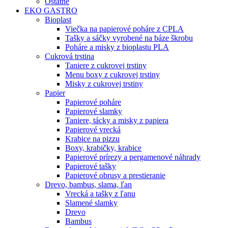
Ostatné
EKO GASTRO
Bioplast
Viečka na papierové poháre z CPLA
Tašky a sáčky vyrobené na báze škrobu
Poháre a misky z bioplastu PLA
Cukrová trstina
Taniere z cukrovej trstiny
Menu boxy z cukrovej trstiny
Misky z cukrovej trstiny
Papier
Papierové poháre
Papierové slamky
Taniere, tácky a misky z papiera
Papierové vrecká
Krabice na pizzu
Boxy, krabičky, krabice
Papierové prírezy a pergamenové náhrady
Papierové tašky
Papierové obrusy a prestieranie
Drevo, bambus, slama, ľan
Vrecká a tašky z ľanu
Slamené slamky
Drevo
Bambus