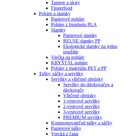
Taniere a tácky
Fingerfood
Poháre a slamky
Papierové poháre
Poháre z bioplastu PLA
Slamky
Papierové slamky
REUSE slamky PP
Ekologické slamky na jedno
použitie
Viečka na poháre
KRYŠTÁL poháre
Poháre z materiálu PET a PP
Tašky, sáčky a servítky
Servítky a vlhčené obrúsky
Servítky do dávkovačov a
dávkovače
Vlhčené obrúsky
1-vrstvové servítky
2-vrstvové servítky
3-vrstvové servítky
PREMIUM servítky
Kompostovateľné tašky a sáčky
Papierové tašky
Vrecká z ľanu