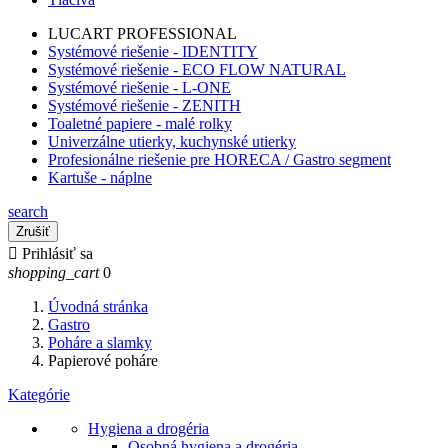
LUCART PROFESSIONAL
Systémové riešenie - IDENTITY
Systémové riešenie - ECO FLOW NATURAL
Systémové riešenie - L-ONE
Systémové riešenie - ZENITH
Toaletné papiere - malé rolky
Univerzálne utierky, kuchynské utierky
Profesionálne riešenie pre HORECA / Gastro segment
Kartuše - náplne
search
Zrušiť

Prihlásiť sa
shopping_cart
0
Úvodná stránka
Gastro
Poháre a slamky
Papierové poháre
Kategórie
Hygiena a drogéria
Osobná hygiena a drogéria