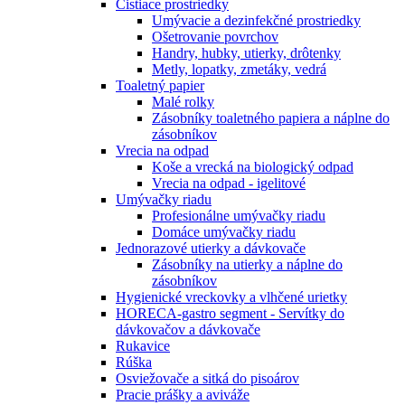
Čistiace prostriedky
Umývacie a dezinfekčné prostriedky
Ošetrovanie povrchov
Handry, hubky, utierky, drôtenky
Metly, lopatky, zmetáky, vedrá
Toaletný papier
Malé rolky
Zásobníky toaletného papiera a náplne do
zásobníkov
Vrecia na odpad
Koše a vrecká na biologický odpad
Vrecia na odpad - igelitové
Umývačky riadu
Profesionálne umývačky riadu
Domáce umývačky riadu
Jednorazové utierky a dávkovače
Zásobníky na utierky a náplne do
zásobníkov
Hygienické vreckovky a vlhčené urietky
HORECA-gastro segment - Servítky do
dávkovačov a dávkovače
Rukavice
Rúška
Osviežovače a sitká do pisoárov
Pracie prášky a aviváže