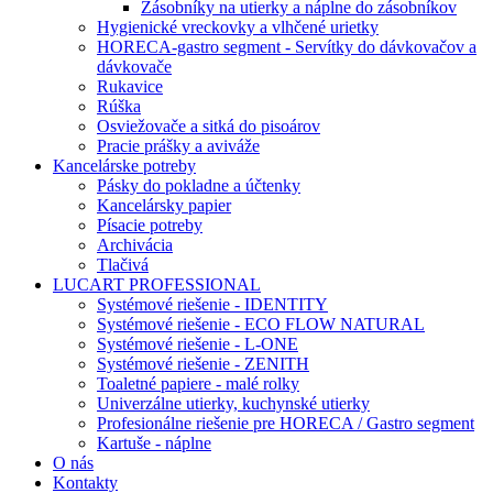
Zásobníky na utierky a náplne do zásobníkov
Hygienické vreckovky a vlhčené urietky
HORECA-gastro segment - Servítky do dávkovačov a
dávkovače
Rukavice
Rúška
Osviežovače a sitká do pisoárov
Pracie prášky a aviváže
Kancelárske potreby
Pásky do pokladne a účtenky
Kancelársky papier
Písacie potreby
Archivácia
Tlačivá
LUCART PROFESSIONAL
Systémové riešenie - IDENTITY
Systémové riešenie - ECO FLOW NATURAL
Systémové riešenie - L-ONE
Systémové riešenie - ZENITH
Toaletné papiere - malé rolky
Univerzálne utierky, kuchynské utierky
Profesionálne riešenie pre HORECA / Gastro segment
Kartuše - náplne
O nás
Kontakty