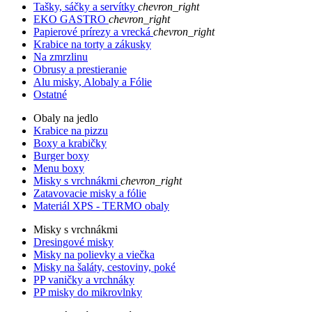
Tašky, sáčky a servítky
chevron_right
EKO GASTRO
chevron_right
Papierové prírezy a vrecká
chevron_right
Krabice na torty a zákusky
Na zmrzlinu
Obrusy a prestieranie
Alu misky, Alobaly a Fólie
Ostatné
Obaly na jedlo
Krabice na pizzu
Boxy a krabičky
Burger boxy
Menu boxy
Misky s vrchnákmi
chevron_right
Zatavovacie misky a fólie
Materiál XPS - TERMO obaly
Misky s vrchnákmi
Dresingové misky
Misky na polievky a viečka
Misky na šaláty, cestoviny, poké
PP vaničky a vrchnáky
PP misky do mikrovlnky