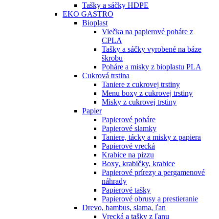
Tašky a sáčky HDPE
EKO GASTRO
Bioplast
Viečka na papierové poháre z
CPLA
Tašky a sáčky vyrobené na báze
škrobu
Poháre a misky z bioplastu PLA
Cukrová trstina
Taniere z cukrovej trstiny
Menu boxy z cukrovej trstiny
Misky z cukrovej trstiny
Papier
Papierové poháre
Papierové slamky
Taniere, tácky a misky z papiera
Papierové vrecká
Krabice na pizzu
Boxy, krabičky, krabice
Papierové prírezy a pergamenové
náhrady
Papierové tašky
Papierové obrusy a prestieranie
Drevo, bambus, slama, ľan
Vrecká a tašky z ľanu