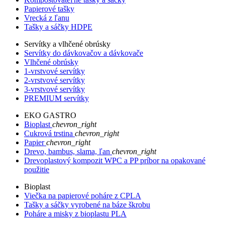
Papierové tašky
Vrecká z ľanu
Tašky a sáčky HDPE
Servítky a vlhčené obrúsky
Servítky do dávkovačov a dávkovače
Vlhčené obrúsky
1-vrstvové servítky
2-vrstvové servítky
3-vrstvové servítky
PREMIUM servítky
EKO GASTRO
Bioplast
chevron_right
Cukrová trstina
chevron_right
Papier
chevron_right
Drevo, bambus, slama, ľan
chevron_right
Drevoplastový kompozit WPC a PP príbor na opakované
použitie
Bioplast
Viečka na papierové poháre z CPLA
Tašky a sáčky vyrobené na báze škrobu
Poháre a misky z bioplastu PLA