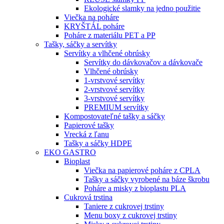
Ekologické slamky na jedno použitie
Viečka na poháre
KRYŠTÁL poháre
Poháre z materiálu PET a PP
Tašky, sáčky a servítky
Servítky a vlhčené obrúsky
Servítky do dávkovačov a dávkovače
Vlhčené obrúsky
1-vrstvové servítky
2-vrstvové servítky
3-vrstvové servítky
PREMIUM servítky
Kompostovateľné tašky a sáčky
Papierové tašky
Vrecká z ľanu
Tašky a sáčky HDPE
EKO GASTRO
Bioplast
Viečka na papierové poháre z CPLA
Tašky a sáčky vyrobené na báze škrobu
Poháre a misky z bioplastu PLA
Cukrová trstina
Taniere z cukrovej trstiny
Menu boxy z cukrovej trstiny