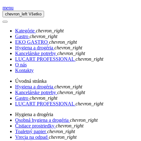
menu
chevron_left
Všetko
Kategórie
chevron_right
Gastro
chevron_right
EKO GASTRO
chevron_right
Hygiena a drogéria
chevron_right
Kancelárske potreby
chevron_right
LUCART PROFESSIONAL
chevron_right
O nás
Kontakty
Úvodná stránka
Hygiena a drogéria
chevron_right
Kancelárske potreby
chevron_right
Gastro
chevron_right
LUCART PROFESSIONAL
chevron_right
Hygiena a drogéria
Osobná hygiena a drogéria
chevron_right
Čistiace prostriedky
chevron_right
Toaletný papier
chevron_right
Vrecia na odpad
chevron_right